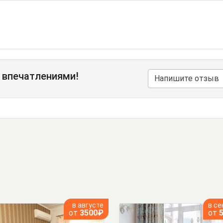
 впечатлениями!
Напишите отзыв
в августе
в се
от
3500₽
от