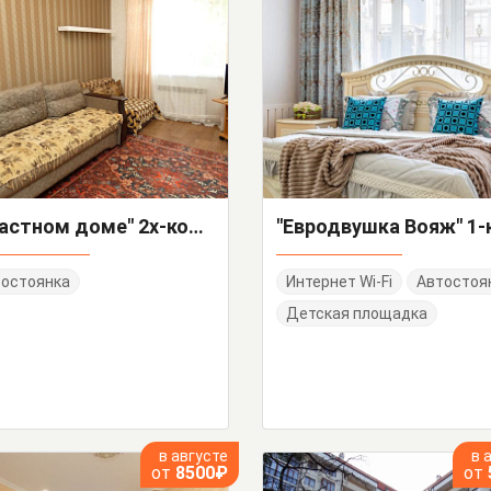
"В частном доме" 2х-комнатная квартира
остоянка
Интернет Wi-Fi
Автостоя
Детская площадка
в августе
в 
от
8500₽
от