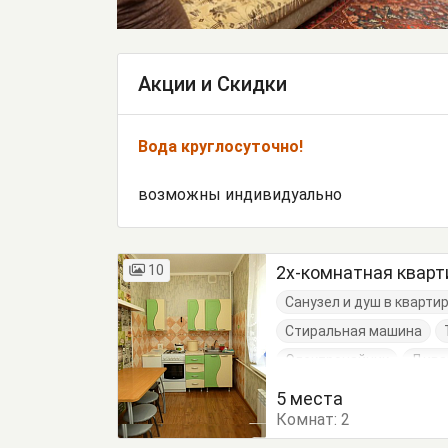
Акции и Скидки
Вода круглосуточно!
возможны индивидуально
10
2х-комнатная кварт
Санузел и душ в кварти
Стиральная машина
Электрочайник
Дива
Кресло-кровать
Кров
5 места
Комнат:
Кухонный стол
2
Обеде
Терраса
Тумбочки