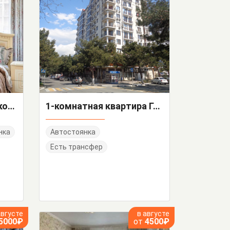
"Евродвушка Вояж" 1-комнатная квартира
1-комнатная квартира Грибоедова 9
нка
Автостоянка
Есть трансфер
августе
в августе
5000₽
от
4500₽