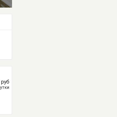
0
руб
сутки