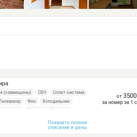
ира
ре (совмещены)
СВЧ
Сплит-система
350
от
Телевизор
Фен
Холодильник
за номер за 1 
н-кровать
Журнальный столик
ати односпальные
Кровать двуспальная
Показать полное
описание и цены
нный стол
Посуда
Стол
Стулья
Шкаф