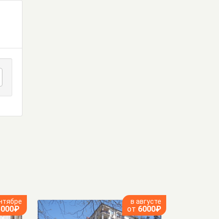
нтябре
в августе
5000₽
от
6000₽