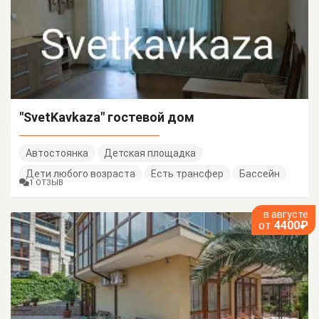
"SvetKavkaza" гостевой дом
Автостоянка
Детская площадка
Дети любого возраста
Есть трансфер
Бассейн
1 ОТЗЫВ
в августе
от
4400₽