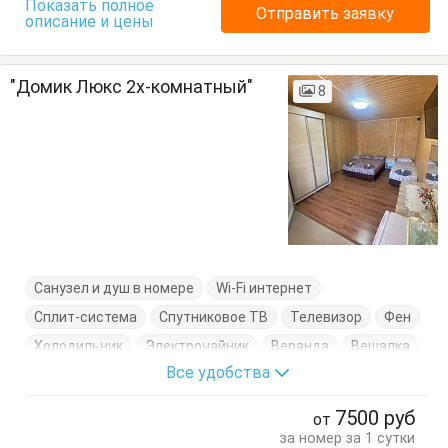
Показать полное
Отправить заявку
описание и цены
"Домик Люкс 2х-комнатный"
8
Санузел и душ в номере
Wi-Fi интернет
Сплит-система
Спутниковое ТВ
Телевизор
Фен
Холодильник
Электрочайник
Веранда
Вешалка
Все удобства
Диван-кровать
Журнальный столик
Кресло-кровать
Кровать двуспальная
Посуда
7500
руб
от
Тумбочки
Шкаф
за номер за 1 сутки