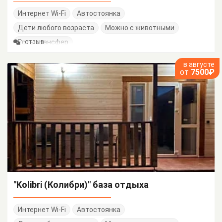
Интернет Wi-Fi
Автостоянка
Дети любого возраста
Можно с животными
Есть трансфер
1 ОТЗЫВ
в августе
от
7500₽
"Kolibri (Колибри)" база отдыха
Интернет Wi-Fi
Автостоянка