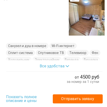
Санузел и душ в номере
Wi-Fi интернет
Сплит-система
Спутниковое ТВ
Телевизор
Фен
Холодильник
Электрочайник
Веранда
Вешалка
Все удобства
Журнальный столик
Кровать двуспальная
Кровать односпальная
Посуда
Тумбочки
Шкаф
4500
руб
от
за номер за 1 сутки
Показать полное
Отправить заявку
описание и цены