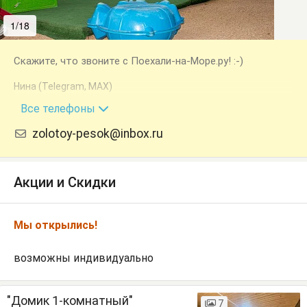
1/18
2/18
Скажите, что звоните с Поехали-на-Море.ру! :-)
Нина (Telegram, MAX)
+7 (928) 361-26-74
Все телефоны
zolotoy-pesok@inbox.ru
Акции и Скидки
Мы открылись!
возможны индивидуально
"Домик 1-комнатный"
7