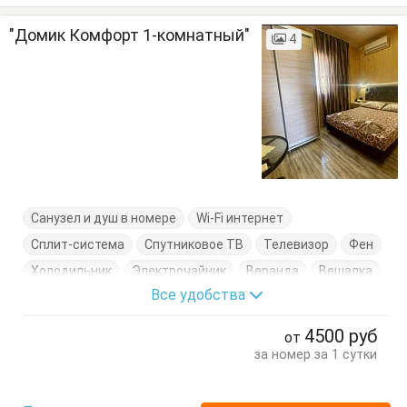
"Домик Комфорт 1-комнатный"
4
Санузел и душ в номере
Wi-Fi интернет
Сплит-система
Спутниковое ТВ
Телевизор
Фен
Холодильник
Электрочайник
Веранда
Вешалка
Все удобства
Журнальный столик
Кровать двуспальная
Кровать односпальная
Посуда
Тумбочки
Шкаф
4500
руб
от
за номер за 1 сутки