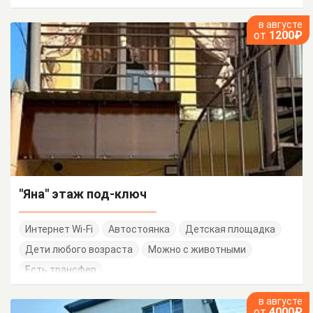
в августе
от
1200₽
"Яна" этаж под-ключ
Интернет Wi-Fi
Автостоянка
Детская площадка
Дети любого возраста
Можно с животными
Есть трансфер
в августе
от
4000₽