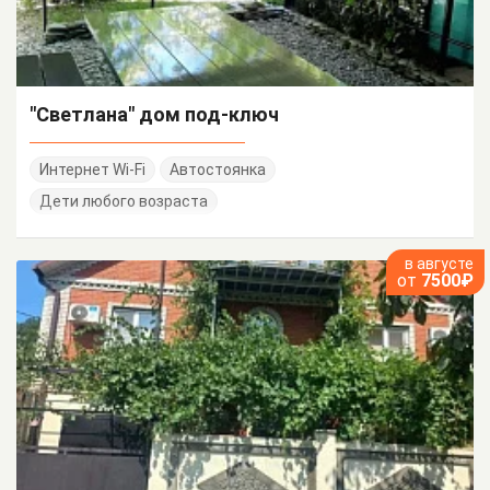
"Светлана" дом под-ключ
Интернет Wi-Fi
Автостоянка
Дети любого возраста
в августе
от
7500₽