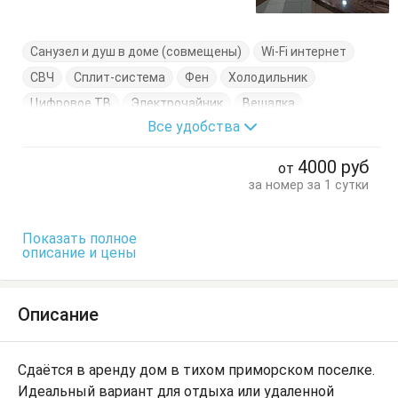
Санузел и душ в доме (совмещены)
Wi-Fi интернет
СВЧ
Сплит-система
Фен
Холодильник
Цифровое ТВ
Электрочайник
Вешалка
Все удобства
Диван-кровать
Журнальный столик
Кровать двуспальная
Посуда
Стол
Стулья
4000
руб
от
Тумбочки
Шкаф
за номер за 1 сутки
Показать полное
описание и цены
Описание
Сдаётся в аренду дом в тихом приморском поселке.
Идеальный вариант для отдыха или удаленной