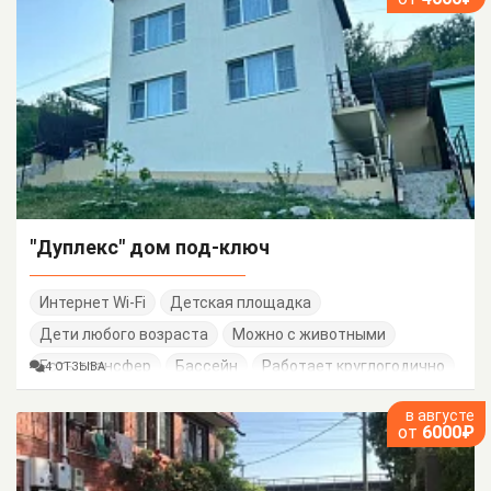
"Дуплекс" дом под-ключ
Интернет Wi-Fi
Детская площадка
Дети любого возраста
Можно с животными
Есть трансфер
Бассейн
Работает круглогодично
4 ОТЗЫВА
в августе
от
6000₽