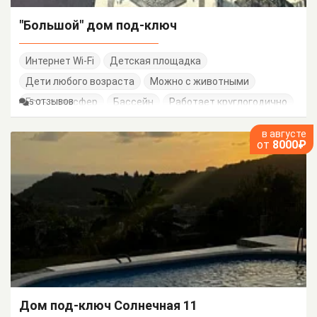
"Большой" дом под-ключ
Интернет Wi-Fi
Детская площадка
Дети любого возраста
Можно с животными
Есть трансфер
Бассейн
Работает круглогодично
5 ОТЗЫВОВ
в августе
от
8000₽
Дом под-ключ Солнечная 11