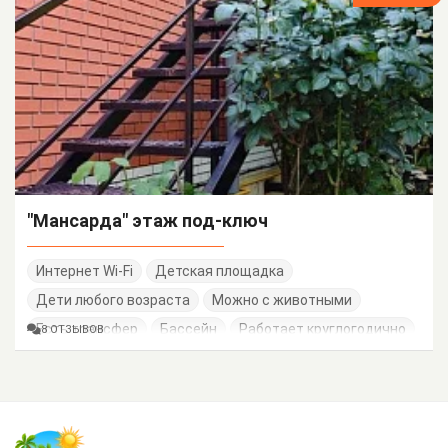
"Мансарда" этаж под-ключ
Интернет Wi-Fi
Детская площадка
Дети любого возраста
Можно с животными
Есть трансфер
Бассейн
Работает круглогодично
8 ОТЗЫВОВ