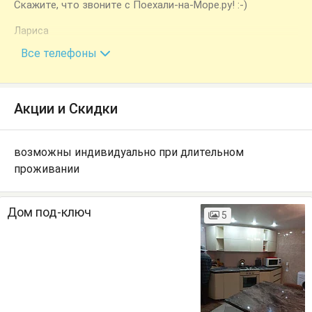
Скажите, что звоните с Поехали-на-Море.ру! :-)
Лариса
+7 (908) 732-69-07
Все телефоны
Акции и Скидки
возможны индивидуально при длительном
проживании
Дом под-ключ
5