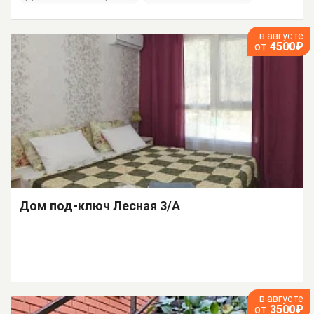
в августе
от
4500₽
Дом под-ключ Лесная 3/А
в августе
от
3500₽