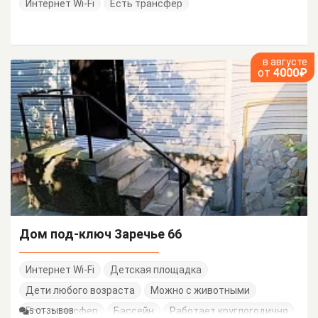
Интернет Wi-Fi
Есть трансфер
в августе
от
4000₽
Дом под-ключ Заречье 66
Интернет Wi-Fi
Детская площадка
Дети любого возраста
Можно с животными
Есть трансфер
Бассейн
Работает круглогодично
5 ОТЗЫВОВ