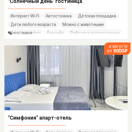
"Солнечный день" гостиница
Интернет Wi-Fi
Автостоянка
Детская площадка
Дети любого возраста
Можно с животными
Есть трансфер
Бассейн
Работает круглогодично
10 ОТЗЫВОВ
Семейные номера
в августе
от
8000₽
"Симфония" апарт-отель