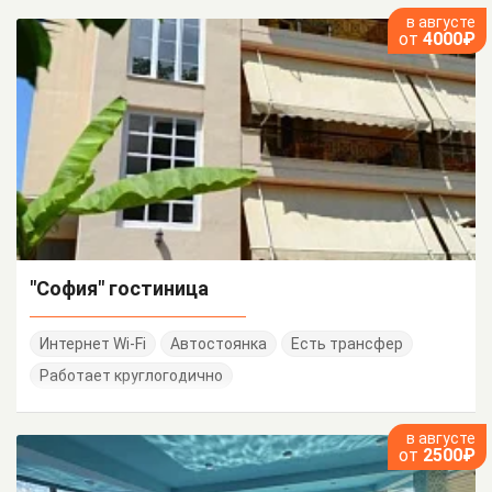
в августе
от
4000₽
"София" гостиница
Интернет Wi-Fi
Автостоянка
Есть трансфер
Работает круглогодично
в августе
от
2500₽