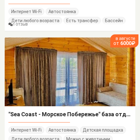
Интернет Wi-Fi
Автостоянка
Дети любого возраста
Есть трансфер
Бассейн
1 ОТЗЫВ
в августе
от
6000₽
"Sea Coast - Морское Побережье" база отдыха
Интернет Wi-Fi
Автостоянка
Детская площадка
Дети любого возраста
Можно с животными