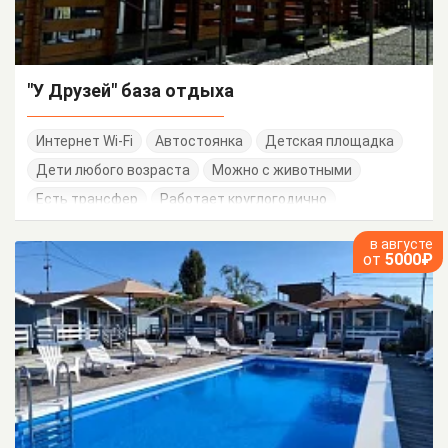
"У Друзей" база отдыха
Интернет Wi-Fi
Автостоянка
Детская площадка
Дети любого возраста
Можно с животными
Есть трансфер
Работает круглогодично
в августе
от
5000₽