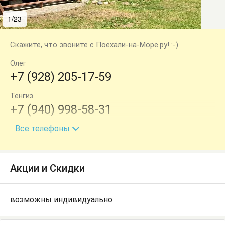
1/23
2/23
Скажите, что звоните с Поехали-на-Море.ру! :-)
Олег
+7 (928) 205-17-59
Тенгиз
+7 (940) 998-58-31
Все телефоны
Тенгиз
+7 (940) 998-76-54
Акции и Скидки
возможны индивидуально