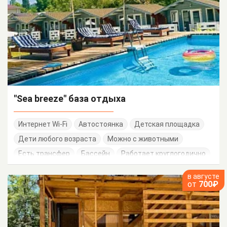
"Sea breeze" база отдыха
Интернет Wi-Fi
Автостоянка
Детская площадка
Дети любого возраста
Можно с животными
Есть трансфер
Бассейн
Работает круглогодично
в августе
от
700₽