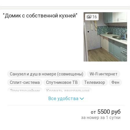
"Домик с собственной кухней"
16
Санузел и душ в номере (совмещены)
Wi-Fi интернет
Сплит-система
Спутниковое ТВ
Телевизор
Фен
Электрочайник
Кровать двуспальная
Все удобства
Кровать односпальная
Посуда
Стол
Стулья
Тумбочки
5500
руб
от
за номер за 1 сутки