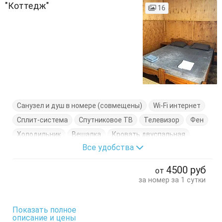
"Коттедж"
16
Санузел и душ в номере (совмещены)
Wi-Fi интернет
Сплит-система
Спутниковое ТВ
Телевизор
Фен
Холодильник
Вешалка
Кровать двуспальная
Все удобства
Кровать односпальная
Стол
Шкаф
4500
руб
от
за номер за 1 сутки
Показать полное
описание и цены