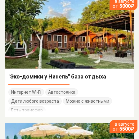
в августе
от
5000₽
"Эко-домики у Нинель" база отдыха
Интернет Wi-Fi
Автостоянка
Дети любого возраста
Можно с животными
Есть трансфер
в августе
от
5500₽