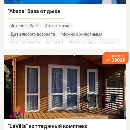
"Abaza" база отдыха
Интернет Wi-Fi
Автостоянка
Дети любого возраста
Можно с животными
Есть трансфер
Бассейн
Работает круглогодично
в августе
от
3900₽
"LaVilla" коттеджный комплекс