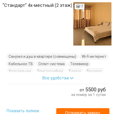
"Стандарт" 4х-местный (2 этаж)
7
Санузел и душ в квартире (совмещены)
Wi-Fi интернет
Кабельное ТВ
Сплит-система
Телевизор
Холодильник
Электрочайник
Балкон
Вешалка
Все удобства
Диван-кровать
Кровать двуспальная
Посуда
Стол
Стулья
Тумбочки
Шкаф
5500
руб
от
за номер за 1 сутки
Показать полное
Отправить заявку