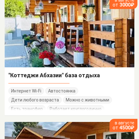
от
3000₽
"Коттеджи Абхазии" база отдыха
Интернет Wi-Fi
Автостоянка
Дети любого возраста
Можно с животными
Есть трансфер
Работает круглогодично
в августе
от
4500₽