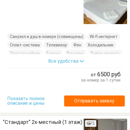
Санузел и душ в номере (совмещены)
Wi-Fi интернет
Сплит-система
Телевизор
Фен
Холодильник
Электрочайник
Балкон
Вешалка
Диван-кровать
Все удобства
Кровать двуспальная
Посуда
Стулья
Тумбочки
Шкаф
6500
руб
от
за номер за 1 сутки
Показать полное
Отправить заявку
описание и цены
"Стандарт" 2х-местный (1 этаж)
5