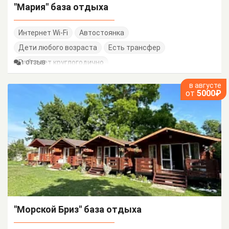
"Мария" база отдыха
Интернет Wi-Fi
Автостоянка
Дети любого возраста
Есть трансфер
Работает круглогодично
1 ОТЗЫВ
в августе
от
5000₽
"Морской Бриз" база отдыха