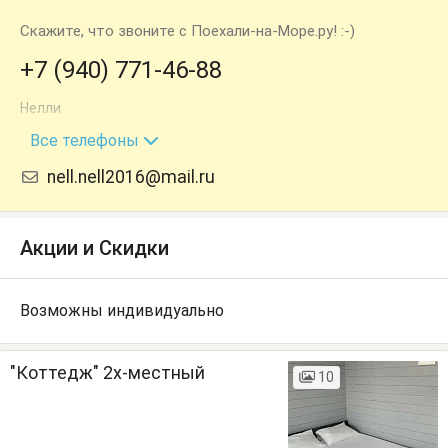
Скажите, что звоните с Поехали-на-Море.ру! :-)
+7 (940) 771-46-88
Нелли
+7 (940) 969-41-62
Все телефоны
nell.nell2016@mail.ru
Акции и Скидки
Возможны индивидуально
"Коттедж" 2х-местный
10