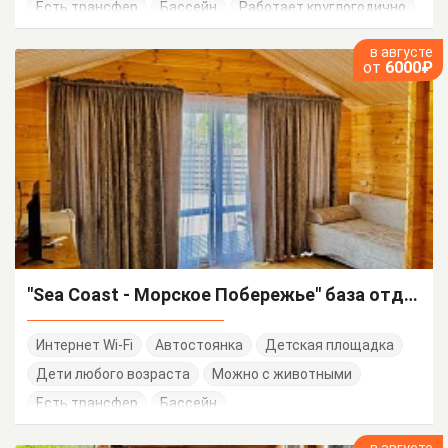
Есть трансфер
Бассейн
Работает круглогодично
в августе
от
6000₽
"Sea Coast - Морское Побережье" база отдыха
Интернет Wi-Fi
Автостоянка
Детская площадка
Дети любого возраста
Можно с животными
Есть трансфер
Бассейн
в августе