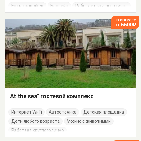
Есть трансфер
Бассейн
Работает круглогодично
в августе
от
5500₽
"At the sea" гостевой комплекс
Интернет Wi-Fi
Автостоянка
Детская площадка
Дети любого возраста
Можно с животными
Работает круглогодично