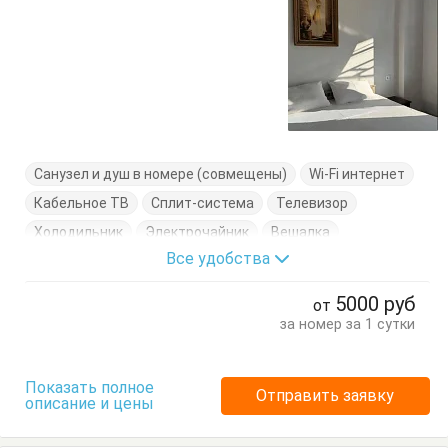
Санузел и душ в номере (совмещены)
Wi-Fi интернет
Кабельное ТВ
Сплит-система
Телевизор
Холодильник
Электрочайник
Вешалка
Все удобства
Диван-кровать
Кровать двуспальная
Посуда
Стулья
Тумбочки
Шкаф
5000
руб
от
за номер за 1 сутки
Показать полное
Отправить заявку
описание и цены