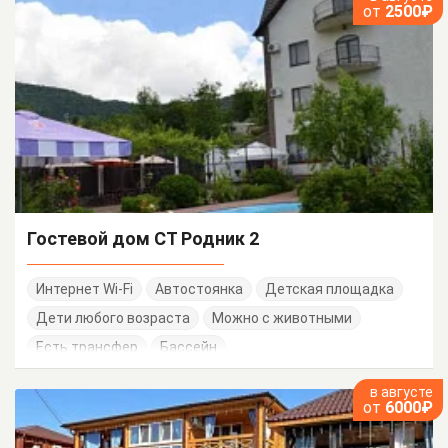
от
2500₽
Гостевой дом СТ Родник 2
Интернет Wi-Fi
Автостоянка
Детская площадка
Дети любого возраста
Можно с животными
Есть трансфер
Бассейн
в августе
от
6000₽