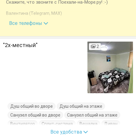
Скажите, что звоните с Поехали-на-Море.ру! :-)
Валентина (Telegram, MAX)
+7 (912) 414-33-96
Все телефоны
"2х-местный"
2
Душ общий во дворе
Душ общий на этаже
Санузел общий во дворе
Санузел общий на этаже
Вентилятор
Сплит-система
Вешалка
Диван
Все удобства
Тумбочка