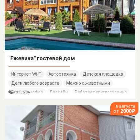
"Ежевика" гостевой дом
Интернет Wi-Fi
Автостоянка
Детская площадка
Дети любого возраста
Можно с животными
Есть трансфер
Бассейн
Работает круглогодично
4 ОТЗЫВА
в августе
от
2000₽