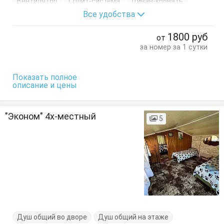
Вентилятор
Сплит-система
Диван-кровать
Все удобства
Журнальный столик
Комод
Кресло-кровать
Кровать двуспальная
Кровать односпальная
1800
руб
от
Шкаф
за номер за 1 сутки
Показать полное
описание и цены
"Эконом" 4х-местный
5
Душ общий во дворе
Душ общий на этаже