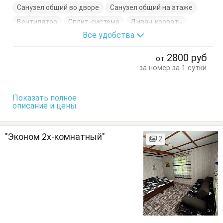
Санузел общий во дворе
Санузел общий на этаже
Вентилятор
Сплит-система
Диван-кровать
Все удобства
Журнальный столик
Комод
Кресло-кровать
Кровать двуспальная
Кровать односпальная
2800
руб
от
Шкаф
за номер за 1 сутки
Показать полное
описание и цены
"Эконом 2х-комнатный"
2