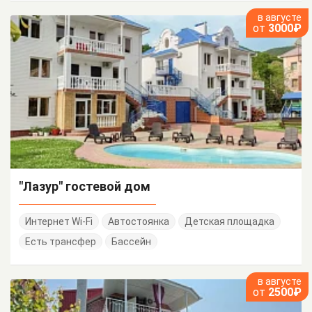
в августе
от
3000₽
"Лазур" гостевой дом
Интернет Wi-Fi
Автостоянка
Детская площадка
Есть трансфер
Бассейн
в августе
от
2500₽