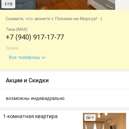
1/15
2/15
Скажите, что звоните с Поехали-на-Море.ру! :-)
Тина (MAX)
+7 (940) 917-17-77
Диана
+7 (940) 969-99-00
Все телефоны
Акции и Скидки
возможны индивидуально
1-комнатная квартира
8