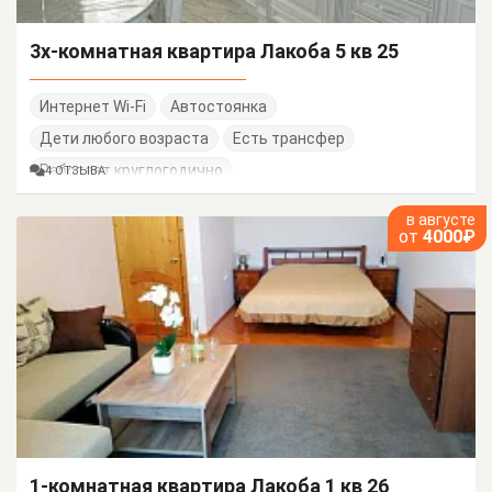
3х-комнатная квартира Лакоба 5 кв 25
Интернет Wi-Fi
Автостоянка
Дети любого возраста
Есть трансфер
Работает круглогодично
4 ОТЗЫВА
в августе
от
4000₽
1-комнатная квартира Лакоба 1 кв 26