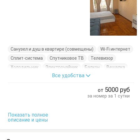
Санузел и душ в квартире (совмещены)
Wi-Fi интернет
Сплит-система
Спутниковое ТВ
Телевизор
Холодильник
Электрочайник
Балкон
Вешалка
Все удобства
Диван-кровать
Кровати односпальные
Кухонный стол
Обеденный стол
Посуда
Стулья
5000
руб
от
Тумбочки
Шкаф
за номер за 1 сутки
Показать полное
описание и цены