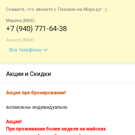
Скажите, что звоните с Поехали-на-Море.ру! :-)
Марина (MAX)
+7 (940) 771-64-38
Анжела (MAX)
+7 (918) 505-62-21
Все телефоны
Акции и Скидки
Акция при бронировании!
возможны индивидуально
Акция!
При проживании более недели на майских