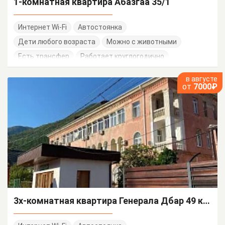
1-комнатная квартира Абазгаа 35/1
Интернет Wi-Fi
Автостоянка
Дети любого возраста
Можно с животными
Есть трансфер
Работает круглогодично
в августе
от
7000₽
3х-комнатная квартира Генерала Дбар 49 кв 15