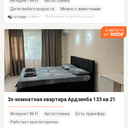
Интернет Wi-Fi
Автостоянка
Дети любого возраста
Можно с животными
Есть трансфер
Работает круглогодично
1 ОТЗЫВ
в августе
от
9000₽
3х-комнатная квартира Ардзинба 133 кв 21
Интернет Wi-Fi
Автостоянка
Есть трансфер
Работает круглогодично