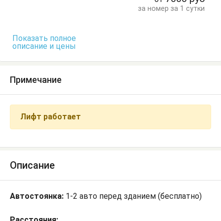
Обеденный стол
Посуда
Стол
Стулья
за номер за 1 сутки
Туалетный столик
Тумбочки
Шкаф
Показать полное
описание и цены
Примечание
Лифт работает
Описание
Автостоянка:
1-2 авто перед зданием (бесплатно)
Расстояния: