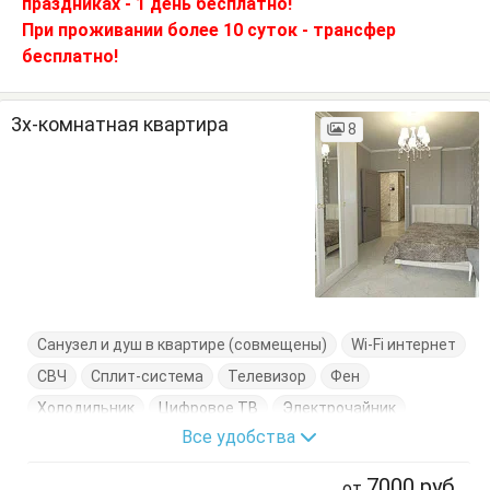
праздниках - 1 день бесплатно!
При проживании более 10 суток - трансфер
бесплатно!
3х-комнатная квартира
8
Санузел и душ в квартире (совмещены)
Wi-Fi интернет
СВЧ
Сплит-система
Телевизор
Фен
Холодильник
Цифровое ТВ
Электрочайник
Все удобства
Вешалка
Диван-кровать
Журнальный столик
Комод
Кровать двуспальная
Кухонный стол
7000
руб
от