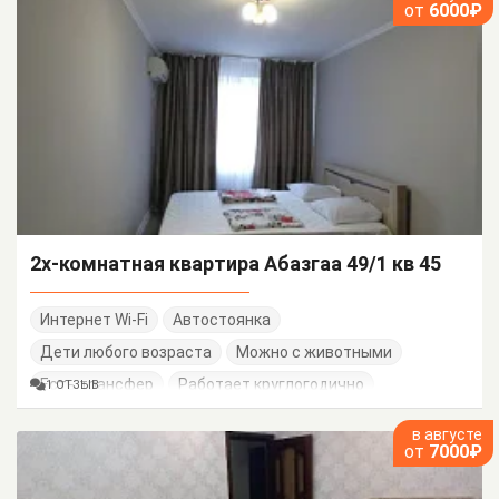
от
6000₽
2х-комнатная квартира Абазгаа 49/1 кв 45
Интернет Wi-Fi
Автостоянка
Дети любого возраста
Можно с животными
Есть трансфер
Работает круглогодично
1 ОТЗЫВ
в августе
от
7000₽