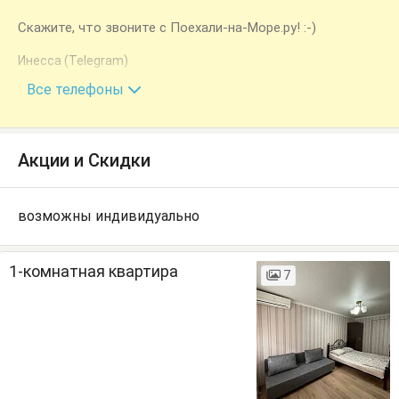
Скажите, что звоните с Поехали-на-Море.ру! :-)
Инесса (Telegram)
+7 (940) 962-83-22
Все телефоны
Акции и Скидки
возможны индивидуально
1-комнатная квартира
7