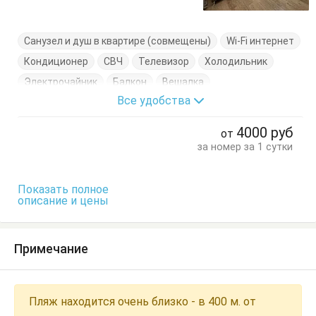
Санузел и душ в квартире (совмещены)
Wi-Fi интернет
Кондиционер
СВЧ
Телевизор
Холодильник
Электрочайник
Балкон
Вешалка
Все удобства
Кровать двуспальная
Кровать односпальная
Кухонный стол
Обеденный стол
Посуда
Стол
4000
руб
от
Стулья
Шкаф
за номер за 1 сутки
Показать полное
описание и цены
Примечание
Пляж находится очень близко - в 400 м. от