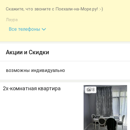
Скажите, что звоните с Поехали-на-Море.ру! :-)
Лаура
+7 (940) 997-67-02
Все телефоны
Акции и Скидки
возможны индивидуально
2х-комнатная квартира
8