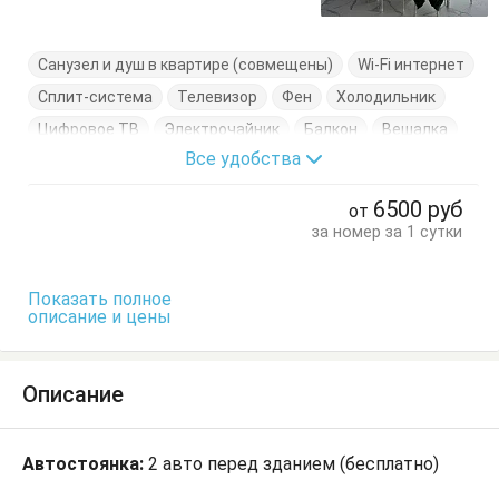
Санузел и душ в квартире (совмещены)
Wi-Fi интернет
Сплит-система
Телевизор
Фен
Холодильник
Цифровое ТВ
Электрочайник
Балкон
Вешалка
Все удобства
Диван-кровать
Комод
Кресло
Кровать двуспальная
Кухонный стол
6500
руб
от
Обеденный стол
Посуда
Стол
Стулья
за номер за 1 сутки
Тумбочки
Шкаф
Показать полное
описание и цены
Описание
Автостоянка:
2 авто перед зданием (бесплатно)