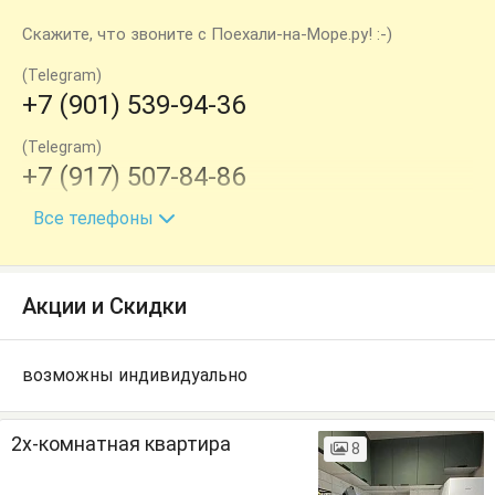
Скажите, что звоните с Поехали-на-Море.ру! :-)
(Telegram)
+7 (901) 539-94-36
(Telegram)
+7 (917) 507-84-86
Все телефоны
только в летний период
+7 (940) 770-85-53
Акции и Скидки
возможны индивидуально
2х-комнатная квартира
8