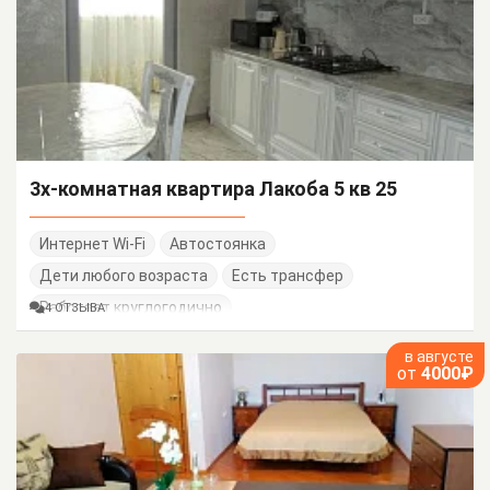
3х-комнатная квартира Лакоба 5 кв 25
Интернет Wi-Fi
Автостоянка
Дети любого возраста
Есть трансфер
Работает круглогодично
4 ОТЗЫВА
в августе
от
4000₽