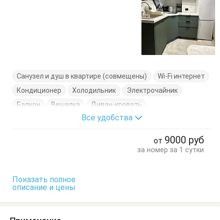
Санузел и душ в квартире (совмещены)
Wi-Fi интернет
Кондиционер
Холодильник
Электрочайник
Балкон
Вешалка
Диван-кровать
Все удобства
Кровать двуспальная
Кухонный стол
Обеденный стол
Посуда
Стол
Стулья
9000
руб
от
Тумбочки
Шкаф
за номер за 1 сутки
Показать полное
описание и цены