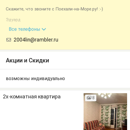
Скажите, что звоните с Поехали-на-Море.ру! :-)
Эдуард
+7 (928) 226-94-30
Все телефоны
2004lin@rambler.ru
Акции и Скидки
возможны индивидуально
2х-комнатная квартира
8