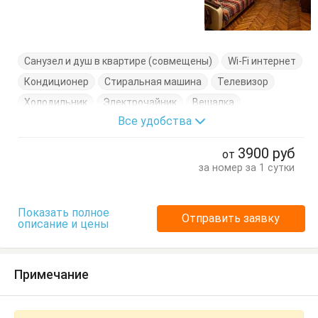
Санузел и душ в квартире (совмещены)
Wi-Fi интернет
Кондиционер
Стиральная машина
Телевизор
Холодильник
Электрочайник
Вешалка
Все удобства
Диван-кровать
Журнальный столик
Комод
Кресло-кровать
Кровати односпальные
3900
руб
от
Кровать двуспальная
Кухонный стол
за номер за 1 сутки
Обеденный стол
Посуда
Стол
Стулья
Тумбочки
Шкаф
Показать полное
Отправить заявку
описание и цены
Примечание