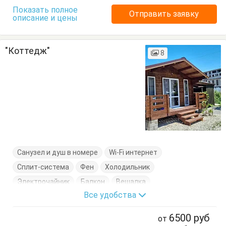
Показать полное
Отправить заявку
описание и цены
"Коттедж"
8
Санузел и душ в номере
Wi-Fi интернет
Сплит-система
Фен
Холодильник
Электрочайник
Балкон
Вешалка
Все удобства
Двухэтажная кровать
Кровать двуспальная
Стол
Стулья
Тумбочки
6500
руб
от