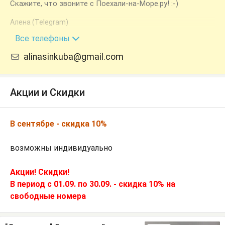
Скажите, что звоните с Поехали-на-Море.ру! :-)
Алена (Telegram)
+7 (940) 963-41-06
Все телефоны
alinasinkuba@gmail.com
Акции и Скидки
В сентябре - скидка 10%
возможны индивидуально
Акции! Скидки!
В период с 01.09. по 30.09. - скидка 10% на
свободные номера