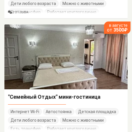
Дети любого возраста
Можно с животными
Есть трансфер
Работает круглогодично
2 ОТЗЫВА
в августе
от
3500₽
"Семейный Отдых" мини-гостиница
Интернет Wi-Fi
Автостоянка
Детская площадка
Дети любого возраста
Можно с животными
Есть трансфер
Работает круглогодично