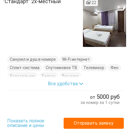
"Стандарт" 2х-местный
22
Санузел и душ в номере
Wi-Fi интернет
Сплит-система
Спутниковое ТВ
Телевизор
Фен
Холодильник
Балкон
Вешалка
Все удобства
Душевые принадлежности
Кровать двуспальная
Кровать односпальная
Кухонный стол
Тапочки
5000
руб
от
Тумбочки
Халаты
Шкаф
за номер за 1 сутки
Показать полное
Отправить заявку
описание и цены