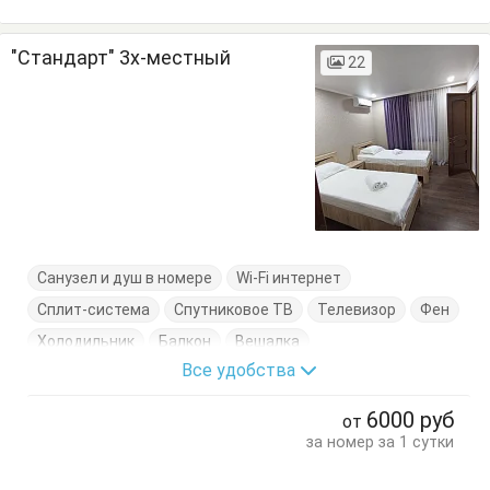
"Стандарт" 3х-местный
22
Санузел и душ в номере
Wi-Fi интернет
Сплит-система
Спутниковое ТВ
Телевизор
Фен
Холодильник
Балкон
Вешалка
Все удобства
Душевые принадлежности
Кровать двуспальная
Кровать односпальная
Кухонный стол
Тапочки
6000
руб
от
Тумбочки
Халаты
Шкаф
за номер за 1 сутки