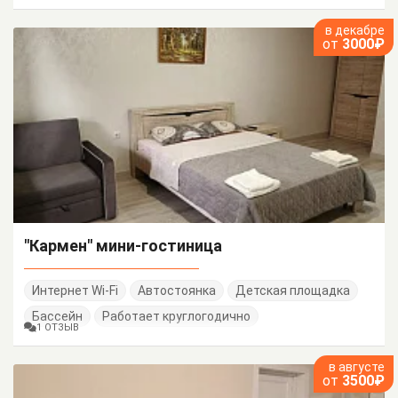
Семейные номера
в декабре
от
3000₽
"Кармен" мини-гостиница
Интернет Wi-Fi
Автостоянка
Детская площадка
Бассейн
Работает круглогодично
1 ОТЗЫВ
в августе
от
3500₽