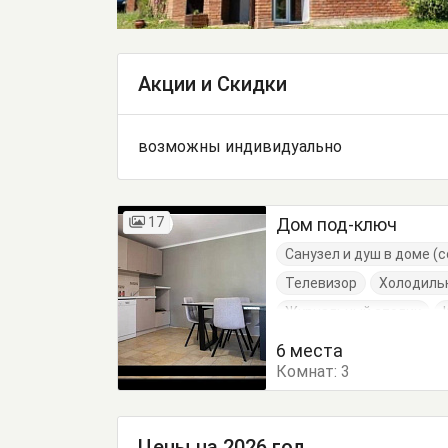
Акции и Скидки
возможны индивидуально
17
Дом под-ключ
Санузел и душ в доме 
Телевизор
Холодиль
Журнальный столик
Обеденный стол
Пос
6 места
Комнат:
3
Цены на 2026 год