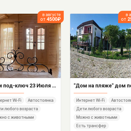
в августе
в 
от
4500₽
от
2
Дом под-ключ 23 Июля 93
ернет Wi-Fi
Автостоянка
Интернет Wi-Fi
Автостоя
и любого возраста
Дети любого возраста
жно с животными
Можно с животными
Есть трансфер