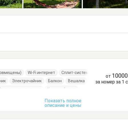
(совмещены)
Wi-Fi интернет
Сплит-система
1000
от
ник
Электрочайник
Балкон
Вешалка
за номер за 1 
Кровать двуспальная
Кухонный стол
уда
Стол
Тумбочки
Шкаф
Показать полное
описание и цены