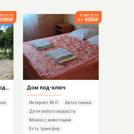
августе
в августе
5000₽
от
4000₽
"Дом на пляже" дом под-ключ
Дом под-ключ
нка
Интернет Wi-Fi
Автостоянка
Дети любого возраста
Можно с животными
Есть трансфер