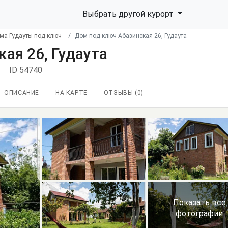
Выбрать другой курорт
ма Гудауты под-ключ
Дом под-ключ Абазинская 26, Гудаута
ая 26, Гудаута
ID 54740
ОПИСАНИЕ
НА КАРТЕ
ОТЗЫВЫ (
0
)
Показать все
фотографии