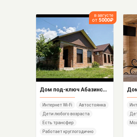
в августе
от
5000₽
Дом под-ключ Абазинская 26/А
Интернет Wi-Fi
Автостоянка
Инт
Дети любого возраста
Дет
Есть трансфер
Мо
Работает круглогодично