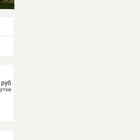
0
руб
сутки