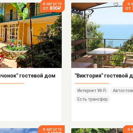
в августе
в 
от
800₽
от
лчонок" гостевой дом
"Виктория" гостевой 
Интернет Wi-Fi
Автостоя
Есть трансфер
в августе
в 