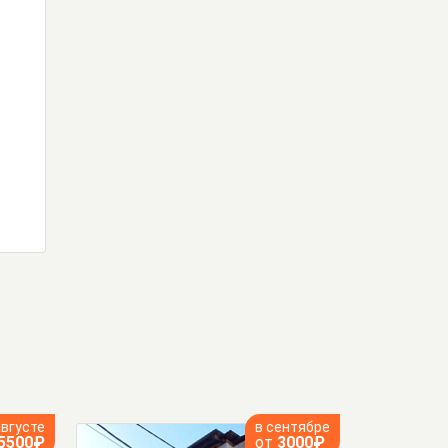
августе
в сентябре
5500₽
от
3000₽