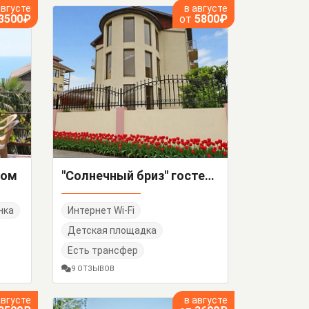
августе
в августе
3500₽
от
5800₽
дом
"Солнечный бриз" гостевой дом
нка
Интернет Wi-Fi
Детская площадка
Есть трансфер
9 ОТЗЫВОВ
августе
в августе