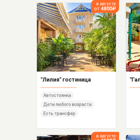
в августе
от
4800₽
"Лилия" гостиница
"Га
Автостоянка
Дети любого возраста
Есть трансфер
в августе