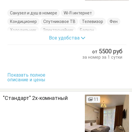
Санузел и душ в номере
Wi-Fi интернет
Кондиционер
Спутниковое ТВ
Телевизор
Фен
Холодильник
Электрочайник
Балкон
Все удобства
Кровати односпальные
Кровать двуспальная
Пуфик
Стол
Тумбочки
Шкаф
5500
руб
от
за номер за 1 сутки
Показать полное
описание и цены
"Стандарт" 2х-комнатный
11