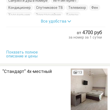
Санузел и душ в номере
Wi-Fi интернет
Кондиционер
Спутниковое ТВ
Телевизор
Фен
Холодильник
Электрочайник
Балкон
Все удобства
Кровати односпальные
Кровать двуспальная
Пуфик
Стол
Тумбочки
Шкаф
4700
руб
от
за номер за 1 сутки
Показать полное
описание и цены
"Стандарт" 4х-местный
13