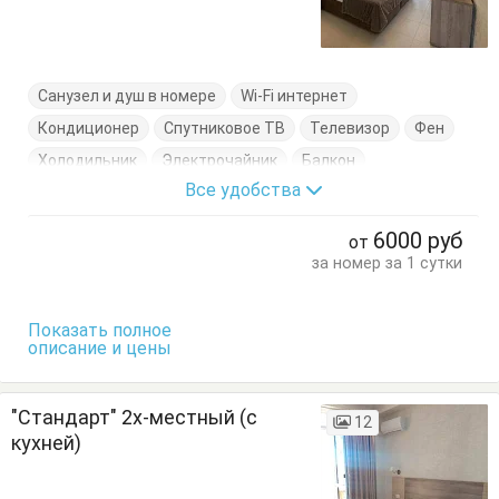
Санузел и душ в номере
Wi-Fi интернет
Кондиционер
Спутниковое ТВ
Телевизор
Фен
Холодильник
Электрочайник
Балкон
Все удобства
Кровати односпальные
Кровать двуспальная
Пуфик
Стол
Тумбочки
Шкаф
6000
руб
от
за номер за 1 сутки
Показать полное
описание и цены
"Стандарт" 2х-местный (с
12
кухней)