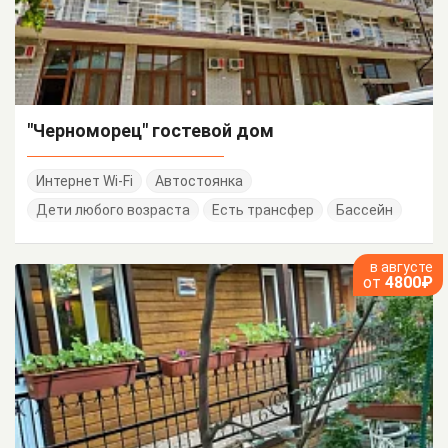
"Черноморец" гостевой дом
Интернет Wi-Fi
Автостоянка
Дети любого возраста
Есть трансфер
Бассейн
в августе
от
4800₽