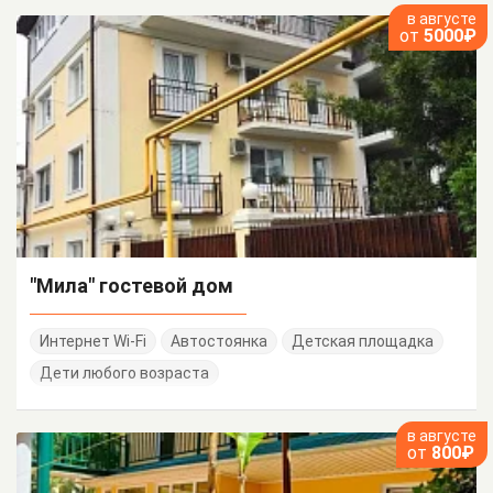
в августе
от
5000₽
"Мила" гостевой дом
Интернет Wi-Fi
Автостоянка
Детская площадка
Дети любого возраста
в августе
от
800₽