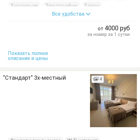
Холодильник
Электрочайник
Балкон
Все удобства
Кровати односпальные
Кровать двуспальная
Пуфик
Стол
Тумбочки
Шкаф
4000
руб
от
за номер за 1 сутки
Показать полное
описание и цены
"Стандарт" 3х-местный
4