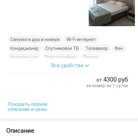
Санузел и душ в номере
Wi-Fi интернет
Кондиционер
Спутниковое ТВ
Телевизор
Фен
Холодильник
Электрочайник
Балкон
Все удобства
Кровати односпальные
Кровать двуспальная
Пуфик
Стол
Тумбочки
Шкаф
4300
руб
от
за номер за 1 сутки
Показать полное
описание и цены
Описание