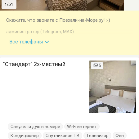
1/51
2/51
Скажите, что звоните с Поехали-на-Море.ру! :-)
администратор (Telegram, MAX)
+7 (988) 282-58-40
Все телефоны
"Стандарт" 2х-местный
5
Санузел и душ в номере
Wi-Fi интернет
Кондиционер
Спутниковое ТВ
Телевизор
Фен