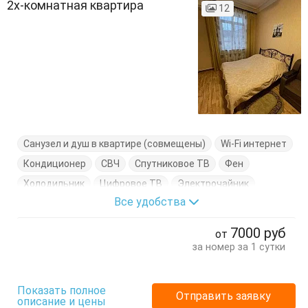
2х-комнатная квартира
12
Санузел и душ в квартире (совмещены)
Wi-Fi интернет
Кондиционер
СВЧ
Спутниковое ТВ
Фен
Холодильник
Цифровое ТВ
Электрочайник
Все удобства
Вешалка
Диван-кровать
Комод
Кровати двуспальные
Кухонный стол
7000
руб
от
Обеденный стол
Посуда
Стол
Стулья
Шкаф
за номер за 1 сутки
Показать полное
Отправить заявку
описание и цены