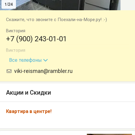
1/24
2/24
Скажите, что звоните с Поехали-на-Море.ру! :-)
Виктория
+7 (900) 243-01-01
Виктория
+7 (918) 309-19-71
Все телефоны
viki-reisman@rambler.ru
Акции и Скидки
Квартира в центре!