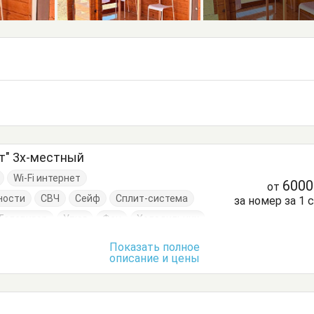
т" 3х-местный
Wi-Fi интернет
600
от
ности
СВЧ
Сейф
Сплит-система
за номер за 1 
Телевизор
Утюг
Фен
Холодильник
очайник
Вешалка
Кровать двуспальная
Показать полное
описание и цены
Обеденный стол
Посуда
Стол
Стулья
Терраса
Тумбочки