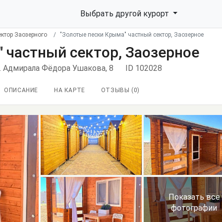
Выбрать другой курорт
ектор Заозерного
"Золотые пески Крыма" частный сектор, Заозерное
 частный сектор, Заозерное
ул. Адмирала Фёдора Ушакова, 8
ID 102028
ОПИСАНИЕ
НА КАРТЕ
ОТЗЫВЫ (
0
)
Показать все
фотографии