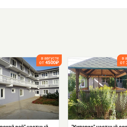
в августе
в 
от
4500₽
от
"Морской рай" частный сектор
"Кипарис" частный се