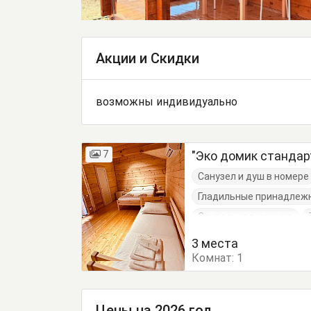
Акции и Скидки
возможны индивидуально
7
"Эко домик стандар
Санузел и душ в номере
Гладильные принадлеж
Стиральная машина
Цифровое ТВ
Электр
3 места
Комнат:
Кровать односпальная
1
Раскладная кровать
Шкаф
Цены на 2026 год