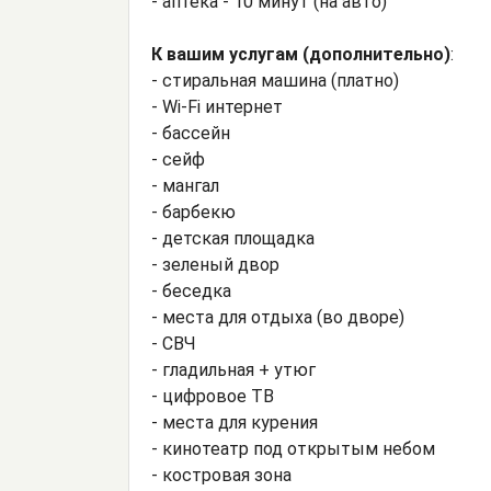
- аптека - 10 минут (на авто)
К вашим услугам (дополнительно)
:
- стиральная машина (платно)
- Wi-Fi интернет
- бассейн
- сейф
- мангал
- барбекю
- детская площадка
- зеленый двор
- беседка
- места для отдыха (во дворе)
- СВЧ
- гладильная + утюг
- цифровое ТВ
- места для курения
- кинотеатр под открытым небом
- костровая зона