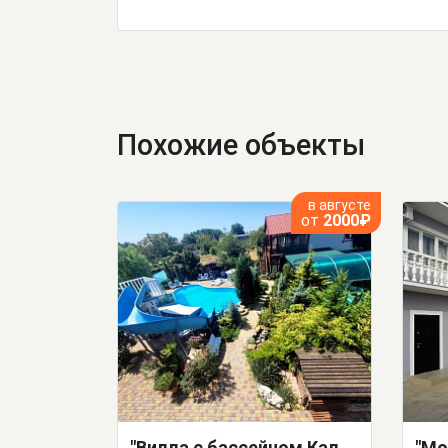
Похожие объекты
в августе
от
2000₽
"Вилла с бассейном Калипсо" частный сектор