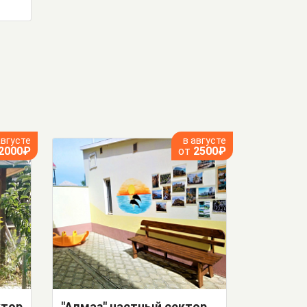
августе
в августе
2000₽
от
2500₽
ктор
"Алмаз" частный сектор