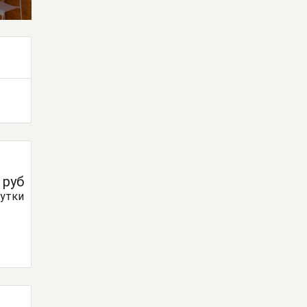
0
руб
сутки