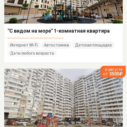
"С видом на море" 1-комнатная квартира
Интернет Wi-Fi
Автостоянка
Детская площадка
Дети любого возраста
в августе
от
3500₽