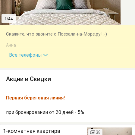
1/44
2/44
Скажите, что звоните с Поехали-на-Море.ру! :-)
Анна
+7 (918) 480-65-26
Все телефоны
Акции и Скидки
Первая береговая линия!
при бронировании от 20 дней - 5%
1-комнатная квартира
38