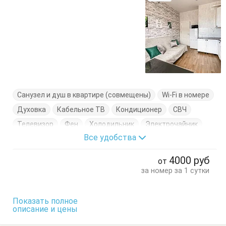
Санузел и душ в квартире (совмещены)
Wi-Fi в номере
Духовка
Кабельное ТВ
Кондиционер
СВЧ
Телевизор
Фен
Холодильник
Электрочайник
Все удобства
Балкон
Гардеробная
Диван-кровать
Кресло
Кровать двуспальная
Кухонный стол
4000
руб
от
Обеденный стол
Посуда
Стол
Стулья
за номер за 1 сутки
Тумбочки
Шкаф
Показать полное
описание и цены