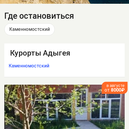
Где остановиться
Каменномостский
Курорты Адыгея
Каменномостский
в августе
от
8000₽