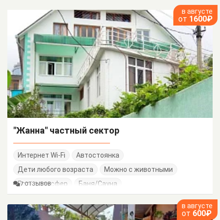
в августе
от
1600₽
"Жанна" частный сектор
Интернет Wi-Fi
Автостоянка
Дети любого возраста
Можно с животными
Есть трансфер
Баня/Сауна
7 ОТЗЫВОВ
в августе
от
600₽