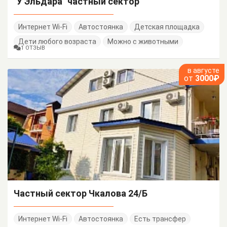
"У Эльдара" частный сектор
Интернет Wi-Fi
Автостоянка
Детская площадка
Дети любого возраста
Можно с животными
1 ОТЗЫВ
в августе
от
3000₽
Частный сектор Чкалова 24/Б
Интернет Wi-Fi
Автостоянка
Есть трансфер