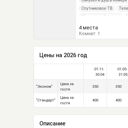
Санузел и душ в номер
Спутниковое ТВ
Тел
Журнальный столик
Стулья
Тумбочки
4 места
Комнат:
1
Цены на 2026 год
01.11-
01.05-
30.04
31.05
Цена за
"Эконом"
350
350
гостя
Цена за
"Стандарт"
400
400
гостя
Описание