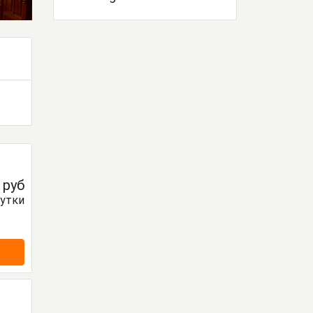
0
руб
сутки