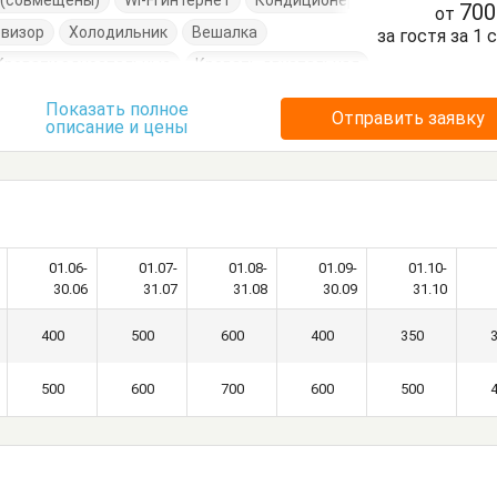
е (совмещены)
Wi-Fi интернет
Кондиционер
70
от
евизор
Холодильник
Вешалка
за гостя за 1 
Кровати односпальные
Кровать двуспальная
Шкаф
Показать полное
Отправить заявку
описание и цены
01.06-
01.07-
01.08-
01.09-
01.10-
30.06
31.07
31.08
30.09
31.10
400
500
600
400
350
500
600
700
600
500