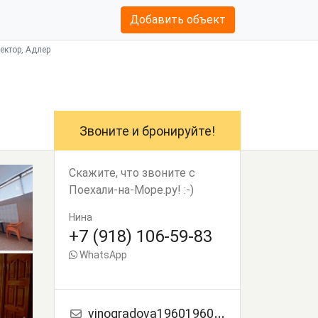
Добавить объект
сектор, Адлер
Звоните и бронируйте!
Скажите, что звоните с
Поехали-на-Море.ру! :-)
Нина
+7 (918) 106-59-83
WhatsApp
vinogradova19601960@mail.ru