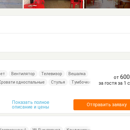
нет
Вентилятор
Телевизор
Вешалка
60
от
Кровати односпальные
Стулья
Тумбочки
за гостя за 1 
Показать полное
Отправить заявку
описание и цены