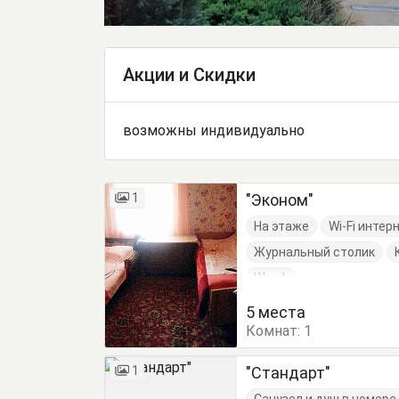
Акции и Скидки
возможны индивидуально
1
"Эконом"
На этаже
Wi-Fi интер
Журнальный столик
Шкаф
5 места
Комнат:
1
1
"Стандарт"