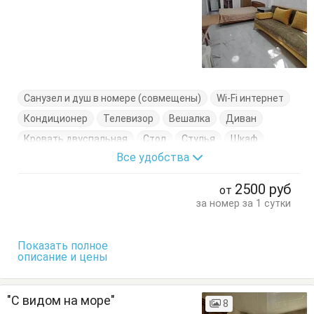
Санузел и душ в номере (совмещены)
Wi-Fi интернет
Кондиционер
Телевизор
Вешалка
Диван
Кровать двуспальная
Стол
Стулья
Шкаф
Все удобства
2500
руб
от
за номер за 1 сутки
Показать полное
описание и цены
"С видом на море"
8