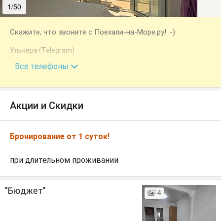
1/50
2/50
Скажите, что звоните с Поехали-на-Море.ру! :-)
Улькера (Telegram)
+7 (978) 756-88-84
Все телефоны
Акции и Скидки
Бронирование от 1 суток!
при длительном проживании
"Бюджет"
4