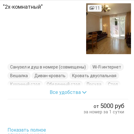
"2х-комнатный"
11
Санузел и душ в номере (совмещены)
Wi-Fi интернет
Вешалка
Диван-кровать
Кровать двуспальная
Кухонный стол
Обеденный стол
Посуда
Стол
Все удобства
Стулья
Шкаф
5000
руб
от
за номер за 1 сутки
Показать полное