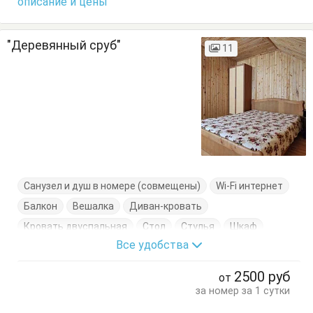
описание и цены
"Деревянный сруб"
11
Санузел и душ в номере (совмещены)
Wi-Fi интернет
Балкон
Вешалка
Диван-кровать
Кровать двуспальная
Стол
Стулья
Шкаф
Все удобства
2500
руб
от
за номер за 1 сутки