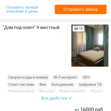
Показать полное
Отправить заявку
описание и цены
"Дом под-ключ" 9-местный
18
Санузел и душ в номере
Wi-Fi интернет
СВЧ
Сплит-система
Фен
Холодильник
Цифровое ТВ
Электрочайник
Вешалка
Диван-кровать
Комод
Все удобства
Кровати двуспальные
Кровати односпальные
Кухонный стол
Обеденный стол
Посуда
Стол
16000
руб
от