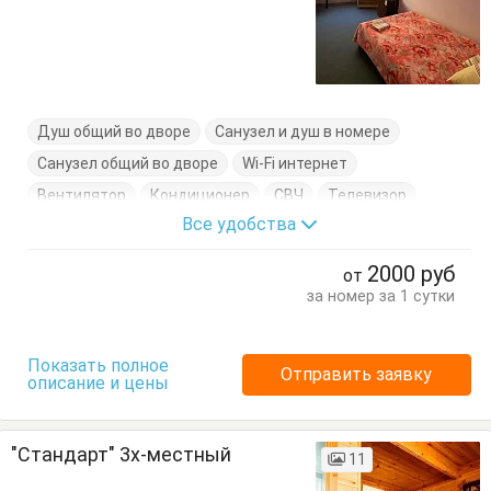
Душ общий во дворе
Санузел и душ в номере
Санузел общий во дворе
Wi-Fi интернет
Вентилятор
Кондиционер
СВЧ
Телевизор
Все удобства
Фен
Холодильник
Электрочайник
Вешалка
Журнальный столик
Кресло-кровать
2000
руб
от
Кровати односпальные
Кровать двуспальная
за номер за 1 сутки
Кухонный стол
Обеденный стол
Посуда
Стол
Стулья
Тумбочки
Шкаф
Показать полное
Отправить заявку
описание и цены
"Стандарт" 3х-местный
11