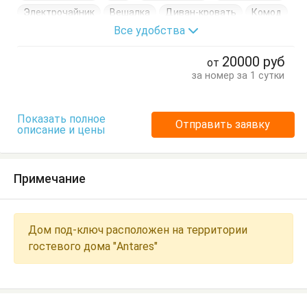
Электрочайник
Вешалка
Диван-кровать
Комод
Все удобства
Кровати двуспальные
Кровати односпальные
Кухонный стол
Обеденный стол
Посуда
Стол
20000
руб
от
Стулья
Тумбочки
Шкаф
за номер за 1 сутки
Показать полное
Отправить заявку
описание и цены
Примечание
Дом под-ключ расположен на территории
гостевого дома "Antares"