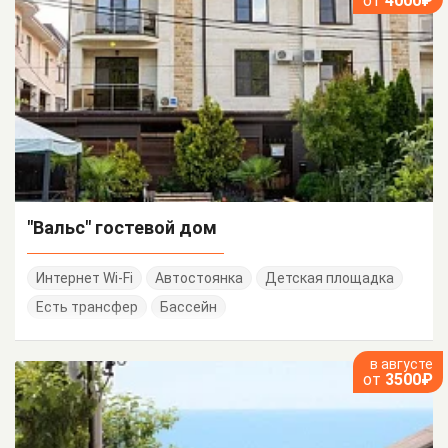
от
4000₽
"Вальс" гостевой дом
Интернет Wi-Fi
Автостоянка
Детская площадка
Есть трансфер
Бассейн
в августе
от
3500₽