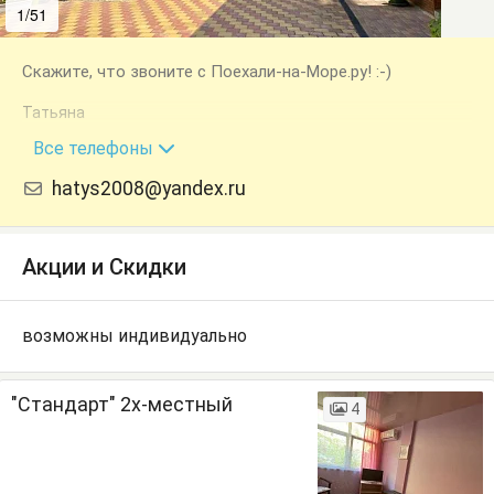
1/51
2/51
Скажите, что звоните с Поехали-на-Море.ру! :-)
Татьяна
+7 (918) 301-34-84
Все телефоны
hatys2008@yandex.ru
Акции и Скидки
возможны индивидуально
"Стандарт" 2х-местный
4