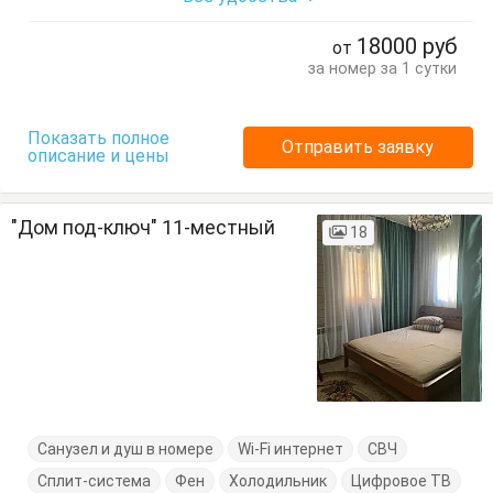
Кухонный стол
Обеденный стол
Посуда
Стол
18000
руб
от
Стулья
Тумбочки
Шкаф
за номер за 1 сутки
Показать полное
Отправить заявку
описание и цены
"Дом под-ключ" 11-местный
18
Санузел и душ в номере
Wi-Fi интернет
СВЧ
Сплит-система
Фен
Холодильник
Цифровое ТВ