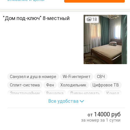
"Дом под-ключ" 8-местный
18
Санузел и душ в номере
Wi-Fi интернет
СВЧ
Сплит-система
Фен
Холодильник
Цифровое ТВ
Электрочайник
Вешалка
Диван-кровать
Комод
Все удобства
Кровати двуспальные
Кровати односпальные
Кухонный стол
Обеденный стол
Посуда
Стол
14000
руб
от
Стулья
Тумбочки
Шкаф
за номер за 1 сутки