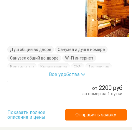
Душ общий во дворе
Санузел и душ в номере
Санузел общий во дворе
Wi-Fi интернет
Вентилятор
Кондиционер
СВЧ
Телевизор
Все удобства
Телефон
Фен
Холодильник
Электрочайник
Вешалка
Журнальный столик
2200
руб
от
Кровати односпальные
Кровать двуспальная
за номер за 1 сутки
Кухонный стол
Обеденный стол
Посуда
Стол
Стулья
Тумбочки
Шкаф
Показать полное
Отправить заявку
описание и цены