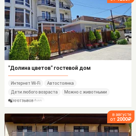
"Долина цветов" гостевой дом
Интернет Wi-Fi
Автостоянка
Дети любого возраста
Можно с животными
Есть трансфер
10 ОТЗЫВОВ
в августе
от
2000₽