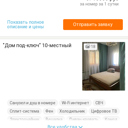
Стулья
Тумбочки
Шкаф
за номер за 1 сутки
Показать полное
Отправить заявку
описание и цены
"Дом под-ключ" 10-местный
18
Санузел и душ в номере
Wi-Fi интернет
СВЧ
Сплит-система
Фен
Холодильник
Цифровое ТВ
Электрочайник
Вешалка
Диван-кровать
Комод
Все удобства
Кровати двуспальные
Кровати односпальные