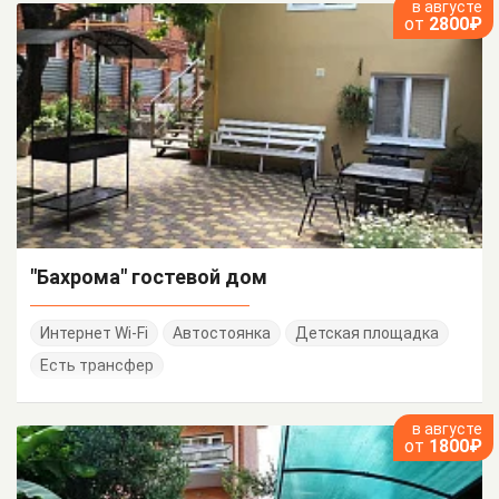
в августе
от
2800₽
"Бахрома" гостевой дом
Интернет Wi-Fi
Автостоянка
Детская площадка
Есть трансфер
в августе
от
1800₽