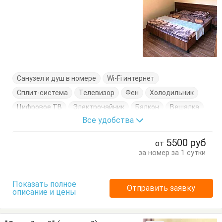
Санузел и душ в номере
Wi-Fi интернет
Сплит-система
Телевизор
Фен
Холодильник
Цифровое ТВ
Электрочайник
Балкон
Вешалка
Все удобства
Журнальный столик
Кровать двуспальная
Кровать односпальная
Посуда
Тумбочки
Шкаф
5500
руб
от
за номер за 1 сутки
Показать полное
Отправить заявку
описание и цены