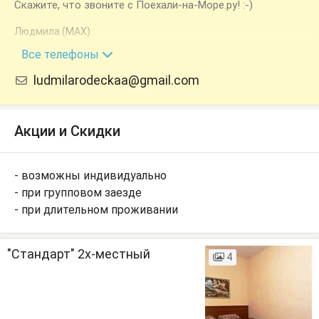
Скажите, что звоните с Поехали-на-Море.ру! :-)
Людмила (MAX)
+7 (962) 003-17-77
Все телефоны
ludmilarodeckaa@gmail.com
Акции и Скидки
- возможны индивидуально
- при групповом заезде
- при длительном проживании
"Стандарт" 2х-местный
4