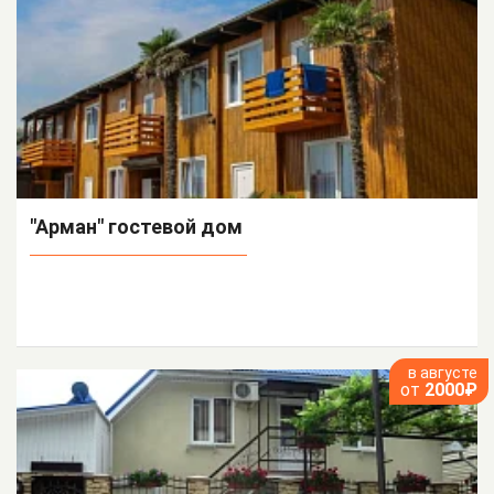
"Арман" гостевой дом
в августе
от
2000₽