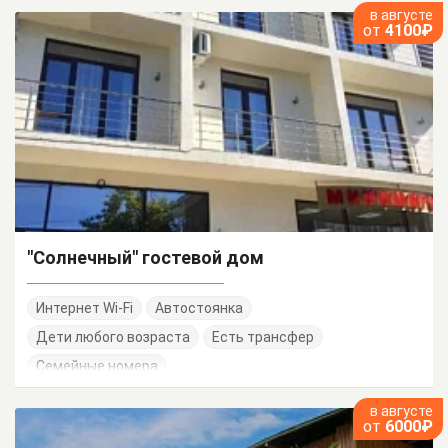
в августе
от
4100₽
"Солнечный" гостевой дом
Интернет Wi-Fi
Автостоянка
Дети любого возраста
Есть трансфер
Семейные номера
в августе
от
6000₽