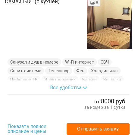
"Семейный" (с кухней)
8
Санузел и душ в номере
Wi-Fi интернет
СВЧ
Сплит-система
Телевизор
Фен
Холодильник
Цифровое ТВ
Электрочайник
Балкон
Вешалка
Все удобства
Диван-кровать
Кровать двуспальная
Кухонный стол
Обеденный стол
Посуда
Стол
8000
руб
от
Тумбочки
Шкаф
за номер за 1 сутки
Показать полное
Отправить заявку
описание и цены