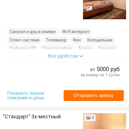
Санузел и душ в номере
Wi-Fi интернет
Сплит-система
Телевизор
Фен
Холодильник
Цифровое ТВ
Электрочайник
Балкон
Вешалка
Все удобства
Журнальный столик
Кровать двуспальная
Кровать односпальная
Посуда
Тумбочки
Шкаф
5000
руб
от
за номер за 1 сутки
Показать полное
Отправить заявку
описание и цены
"Стандарт" 3х-местный
4