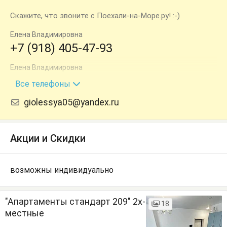
Скажите, что звоните с Поехали-на-Море.ру! :-)
Елена Владимировна
+7 (918) 405-47-93
Елена Владимировна
+7 (988) 288-30-03
Все телефоны
giolessya05@yandex.ru
Акции и Скидки
возможны индивидуально
"Апартаменты стандарт 209" 2х-
18
местные