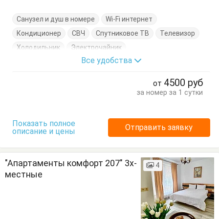
Санузел и душ в номере
Wi-Fi интернет
Кондиционер
СВЧ
Спутниковое ТВ
Телевизор
Холодильник
Электрочайник
Все удобства
Кровать двуспальная
Кухонный стол
Обеденный стол
Посуда
Стол
Стулья
4500
руб
от
за номер за 1 сутки
Показать полное
Отправить заявку
описание и цены
"Апартаменты комфорт 207" 3х-
4
местные