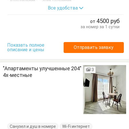
Холодильник
Электрочайник
Все удобства
Кровать двуспальная
Кухонный стол
Обеденный стол
Посуда
Стол
Стулья
4500
руб
от
за номер за 1 сутки
Показать полное
Отправить заявку
описание и цены
"Апартаменты улучшенные 204"
3
4х-местные
Санузел и душ в номере
Wi-Fi интернет