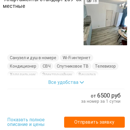
18
местные
Санузел и душ в номере
Wi-Fi интернет
Кондиционер
СВЧ
Спутниковое ТВ
Телевизор
Холодильник
Электрочайник
Вешалка
Все удобства
Диван-кровать
Кровать двуспальная
Кухонный стол
Обеденный стол
Посуда
Стол
6500
руб
от
Стулья
Тумбочки
Шкаф
за номер за 1 сутки
Показать полное
Отправить заявку
описание и цены