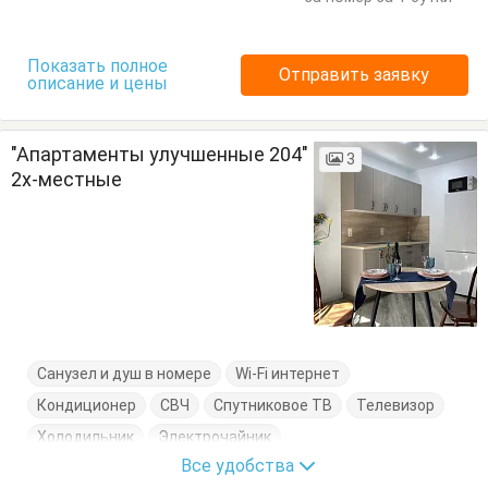
Показать полное
Отправить заявку
описание и цены
"Апартаменты улучшенные 204"
3
2х-местные
Санузел и душ в номере
Wi-Fi интернет
Кондиционер
СВЧ
Спутниковое ТВ
Телевизор
Холодильник
Электрочайник
Все удобства
Кровать двуспальная
Кухонный стол