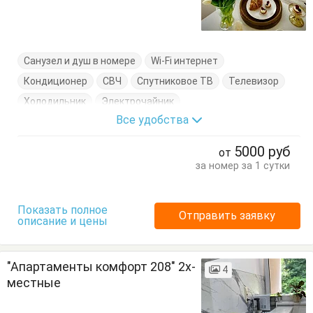
Санузел и душ в номере
Wi-Fi интернет
Кондиционер
СВЧ
Спутниковое ТВ
Телевизор
Холодильник
Электрочайник
Все удобства
Кровать двуспальная
Кухонный стол
Обеденный стол
Посуда
Стол
Стулья
5000
руб
от
за номер за 1 сутки
Показать полное
Отправить заявку
описание и цены
"Апартаменты комфорт 208" 2х-
4
местные