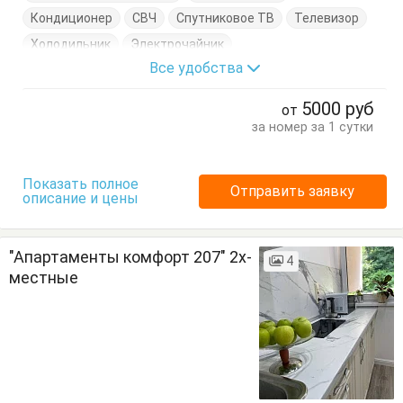
Кондиционер
СВЧ
Спутниковое ТВ
Телевизор
Холодильник
Электрочайник
Все удобства
Кровать двуспальная
Кухонный стол
Обеденный стол
Посуда
Стол
Стулья
5000
руб
от
за номер за 1 сутки
Показать полное
Отправить заявку
описание и цены
"Апартаменты комфорт 207" 2х-
4
местные