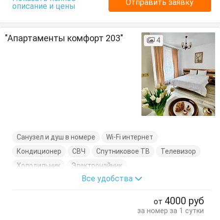
Отправить заявку
описание и цены
"Апартаменты комфорт 203"
4
Санузел и душ в номере
Wi-Fi интернет
Кондиционер
СВЧ
Спутниковое ТВ
Телевизор
Холодильник
Электрочайник
Все удобства
Кровать двуспальная
Кухонный стол
Обеденный стол
Посуда
Стол
Стулья
4000
руб
от
Тумбочки
за номер за 1 сутки