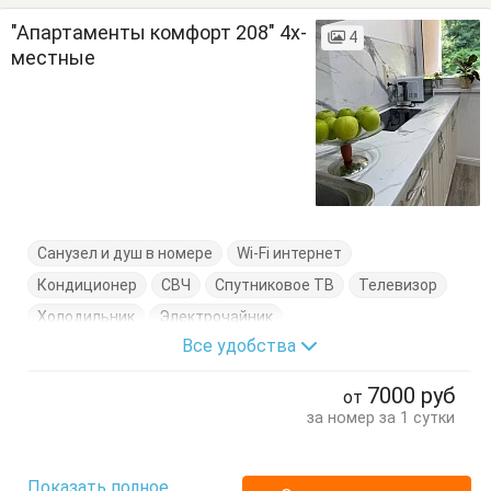
"Апартаменты комфорт 208" 4х-
4
местные
Санузел и душ в номере
Wi-Fi интернет
Кондиционер
СВЧ
Спутниковое ТВ
Телевизор
Холодильник
Электрочайник
Все удобства
Кровать двуспальная
Кухонный стол
Обеденный стол
Посуда
Стол
Стулья
7000
руб
от
за номер за 1 сутки
Показать полное