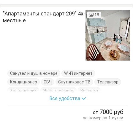
"Апартаменты стандарт 209" 4х-
18
местные
Санузел и душ в номере
Wi-Fi интернет
Кондиционер
СВЧ
Спутниковое ТВ
Телевизор
Холодильник
Электрочайник
Вешалка
Все удобства
Диван-кровать
Кровать двуспальная
Кухонный стол
Обеденный стол
Посуда
Стол
7000
руб
от
Стулья
Тумбочки
Шкаф
за номер за 1 сутки