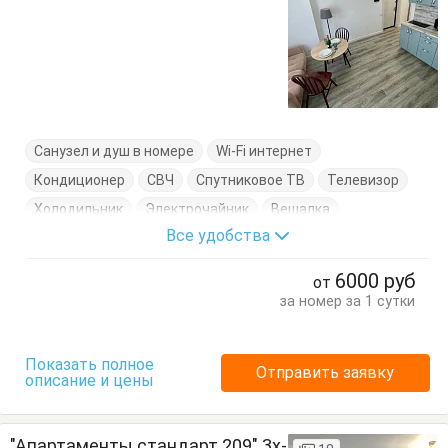
Санузел и душ в номере
Wi-Fi интернет
Кондиционер
СВЧ
Спутниковое ТВ
Телевизор
Холодильник
Электрочайник
Вешалка
Все удобства
Диван-кровать
Кровать двуспальная
Кухонный стол
Обеденный стол
Посуда
Стол
6000
руб
от
Стулья
Тумбочки
Шкаф
за номер за 1 сутки
Показать полное
Отправить заявку
описание и цены
"Апартаменты стандарт 209" 3х-