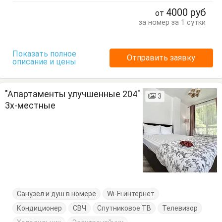
Обеденный стол
Посуда
Стол
Стулья
4000
руб
от
за номер за 1 сутки
Показать полное
Отправить заявку
описание и цены
"Апартаменты улучшенные 204"
3
3х-местные
Санузел и душ в номере
Wi-Fi интернет
Кондиционер
СВЧ
Спутниковое ТВ
Телевизор