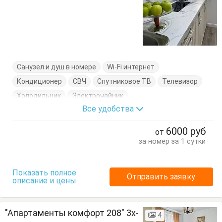
Санузел и душ в номере
Wi-Fi интернет
Кондиционер
СВЧ
Спутниковое ТВ
Телевизор
Холодильник
Электрочайник
Все удобства
Кровать двуспальная
Кухонный стол
Обеденный стол
Посуда
Стол
Стулья
6000
руб
от
за номер за 1 сутки
Показать полное
Отправить заявку
описание и цены
"Апартаменты комфорт 208" 3х-
4