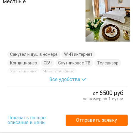
местные
Санузел и душ в номере
Wi-Fi интернет
Кондиционер
СВЧ
Спутниковое ТВ
Телевизор
Холодильник
Электрочайник
Все удобства
Кровать двуспальная
Кухонный стол
Обеденный стол
Посуда
Стол
Стулья
6500
руб
от
за номер за 1 сутки
Показать полное
Отправить заявку
описание и цены