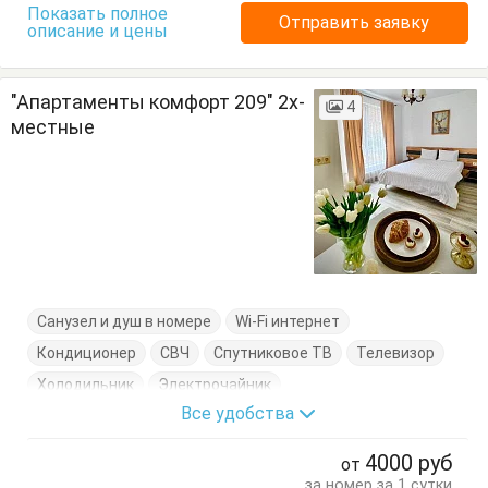
Показать полное
Отправить заявку
описание и цены
"Апартаменты комфорт 209" 2х-
4
местные
Санузел и душ в номере
Wi-Fi интернет
Кондиционер
СВЧ
Спутниковое ТВ
Телевизор
Холодильник
Электрочайник
Все удобства
Кровать двуспальная
Кухонный стол
Обеденный стол
Посуда
Стол
Стулья
4000
руб
от
Тумбочки
за номер за 1 сутки