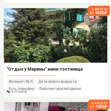
в августе
от
6800₽
"Отдых у Марины" мини-гостиница
Интернет Wi-Fi
Дети любого возраста
Есть трансфер
Работает круглогодично
10 ОТЗЫВОВ
в августе
от
1500₽