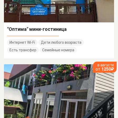
"Оптима" мини-гостиница
Интернет Wi-Fi
Дети любого возраста
Есть трансфер
Семейные номера
в августе
от
1250₽