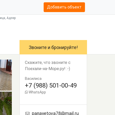
Добавить объект
ица, Адлер
Звоните и бронируйте!
Скажите, что звоните с
Поехали-на-Море.ру! :-)
Василиса
+7 (988) 501-00-49
WhatsApp
panayetova78@mail.ru