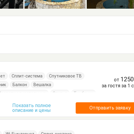
нет
Сплит-система
Спутниковое ТВ
125
от
ник
Балкон
Вешалка
за гостя за 1 
Кровати односпальные
Стулья
Тумбочки
Показать полное
Отправить заявку
описание и цены