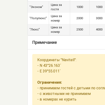
Цена за
"Эконом"
1000
1000
гостя
Цена за
"Полулюкс"
2000
3000
номер
Цена за
"Люкс"
2500
4000
номер
Примечание
Координаты "Navitell":
- N 43°26.163´
- E 39°55.011´
Ограничения:
- принимаем гостей с детьми по сог
- с животными не принимаем
- в номерах не курить