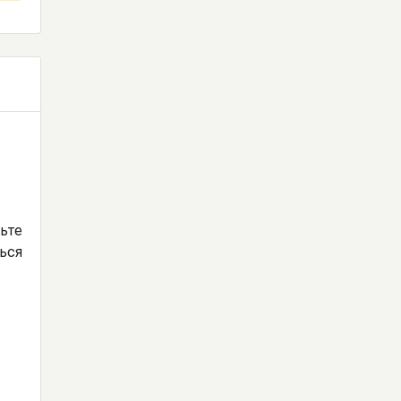
дьте
ься