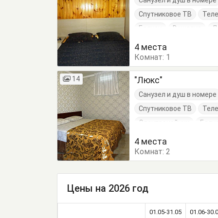
Санузел и душ в номере
Спутниковое ТВ
Тел
Балкон
Вешалка
Д
Кресло
Кровать дву
4 места
Комнат:
Шкаф
1
14
"Люкс"
Санузел и душ в номере
Спутниковое ТВ
Тел
Электрочайник
Балк
Журнальный столик
4 места
Комнат:
Кухонный стол
2
Обеде
Стулья
Тумбочки
Цены на 2026 год
01.05-31.05
01.06-30.