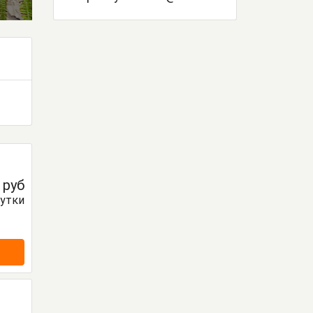
0
руб
сутки