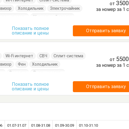
Wi-Fi интернет
Сплит-система
350
от
евизор
Холодильник
Электрочайник
за номер за 1 
иван-кровать
Журнальный столик
спальная
Посуда
Стулья
Тумбочки
Показать полное
Отправить заявку
описание и цены
Wi-Fi интернет
СВЧ
Сплит-система
550
от
евизор
Фен
Холодильник
за номер за 1 
он
Вешалка
Диван-кровать
Кресло
Кровать двуспальная
Показать полное
Отправить заявку
описание и цены
нный стол
Посуда
Пуфик
Стол
Шкаф
06
01.07-31.07
01.08-31.08
01.09-30.09
01.10-31.10