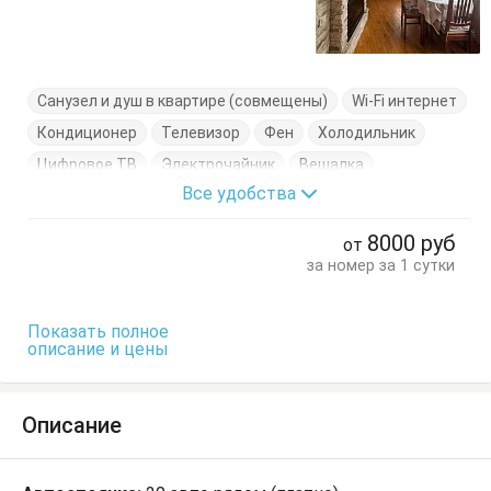
Санузел и душ в квартире (совмещены)
Wi-Fi интернет
Кондиционер
Телевизор
Фен
Холодильник
Цифровое ТВ
Электрочайник
Вешалка
Все удобства
Диван-кровать
Журнальный столик
Кровати полуторки
Кухонный стол
8000
руб
от
Обеденный стол
Посуда
Стол
Стулья
за номер за 1 сутки
Тумбочки
Шкаф
Показать полное
описание и цены
Описание