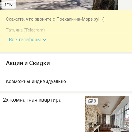
1/16
2/16
Скажите, что звоните с Поехали-на-Море.ру! :-)
Татьяна (Telegram)
+7 (940) 969-50-74
Все телефоны
Акции и Скидки
возможны индивидуально
2х-комнатная квартира
8