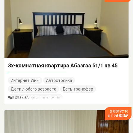
3х-комнатная квартира Абазгаа 51/1 кв 45
Интернет Wi-Fi
Автостоянка
Дети любого возраста
Есть трансфер
Работает круглогодично
2 ОТЗЫВА
в августе
от
5000₽