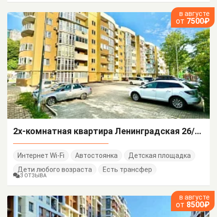
в августе
от
7500₽
2х-комнатная квартира Ленинградская 26/А/1
Интернет Wi-Fi
Автостоянка
Детская площадка
Дети любого возраста
Есть трансфер
3 ОТЗЫВА
в августе
от
8500₽