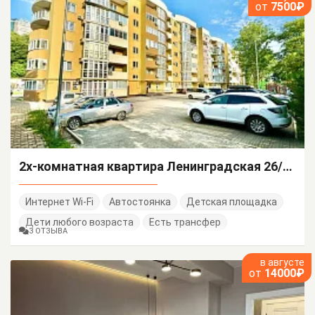
от
7500₽
2х-комнатная квартира Ленинградская 26/А/1
Интернет Wi-Fi
Автостоянка
Детская площадка
Дети любого возраста
Есть трансфер
3 ОТЗЫВА
в августе
от
14000₽