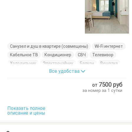
Санузел и душ в квартире (совмещены)
Wi-Fi интернет
Кабельное ТВ
Кондиционер
СВЧ
Телевизор
Холодильник
Электрочайник
Балкон
Вешалка
Все удобства
Кровати односпальные
Кровать двуспальная
Кухонный стол
Обеденный стол
Посуда
Пуфик
7500
руб
от
Стол
Шкаф
за номер за 1 сутки
Показать полное
описание и цены