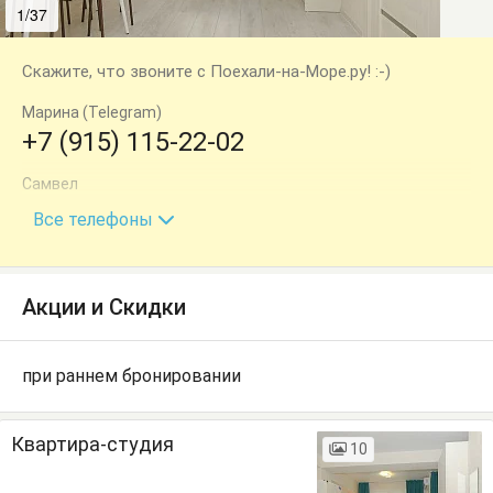
1/37
2/37
Скажите, что звоните с Поехали-на-Море.ру! :-)
Марина (Telegram)
+7 (915) 115-22-02
Самвел
+7 (916) 161-82-26
Все телефоны
Акции и Скидки
при раннем бронировании
Квартира-студия
10