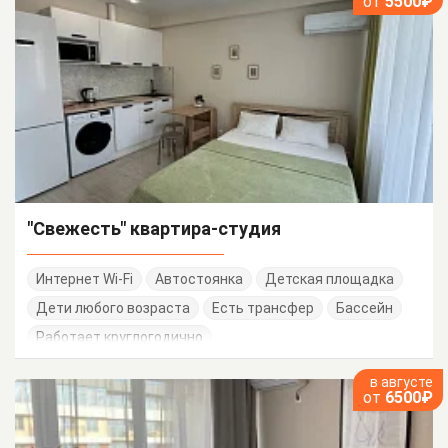
от
5500₽
"Свежесть" квартира-студия
Интернет Wi-Fi
Автостоянка
Детская площадка
Дети любого возраста
Есть трансфер
Бассейн
Работает круглогодично
в августе
от
6500₽