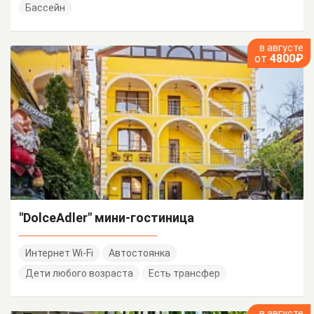
Бассейн
в августе
от
4800₽
"DolceAdler" мини-гостиница
Интернет Wi-Fi
Автостоянка
Дети любого возраста
Есть трансфер
в августе