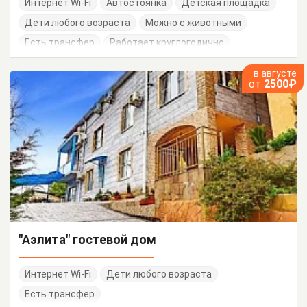
Интернет Wi-Fi
Автостоянка
Детская площадка
Дети любого возраста
Можно с животными
Есть трансфер
Работает круглогодично
в августе
от
2500₽
"Аэлита" гостевой дом
Интернет Wi-Fi
Дети любого возраста
Есть трансфер