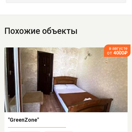
Похожие объекты
в августе
от
4000₽
"GreenZone"