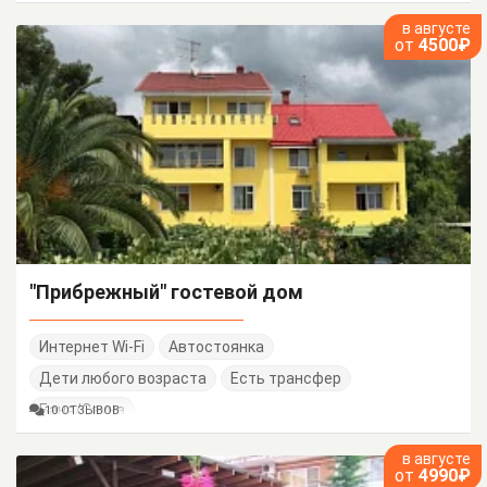
в августе
от
4500₽
"Прибрежный" гостевой дом
Интернет Wi-Fi
Автостоянка
Дети любого возраста
Есть трансфер
Баня/Сауна
10 ОТЗЫВОВ
в августе
от
4990₽