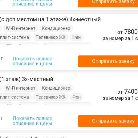
Отправить заявку
описание и цены
уда
Стулья
Туалетный столик
инадлежности
Шкаф
(с доп местом на 1 этаже) 4х-местный
Wi-Fi интернет
Кондиционер
780
от
плит-система
Телевизор ЖК
Фен
за номер за 1 
ое ТВ
Вешалка
Кровати двуспальные
алетный столик
Тумбочки
ст
Показать полное
Отправить заявку
описание и цены
и
Шкаф
(1 этаж) 3х-местный
Wi-Fi интернет
Кондиционер
740
от
плит-система
Телевизор ЖК
Фен
за номер за 1 
ое ТВ
Вешалка
Кровати двуспальные
алетный столик
Тумбочки
ст
Показать полное
Отправить заявку
описание и цены
и
Шкаф