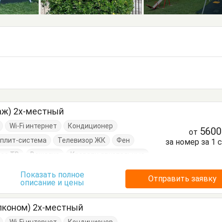
аж) 2х-местный
Wi-Fi интернет
Кондиционер
560
от
плит-система
Телевизор ЖК
Фен
за номер за 1 
ое ТВ
Вешалка
Кровати двуспальные
алетный столик
Тумбочки
Показать полное
Отправить заявку
описание и цены
и
Шкаф
лконом) 2х-местный