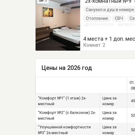
3
"2х-комнатный №9" 
Санузел и душ в номере
Отопление
СВЧ
С
Холодильник
Цифров
Посуда
Стулья
Те
4 места + 1 доп. ме
Комнат:
Чайные принадлежност
2
Цены на 2026 год
01.
08
"Комфорт №1" (1 этаж) 2х-
Цена за
45
местный
номер
"Комфорт №2" (с балконом) 2х-
Цена за
52
местный
номер
"Улучшенной комфортности
Цена за
52
№3" 2х-местный
номер