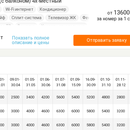
(с балконом) 4х-местный
Wi-Fi интернет
Кондиционер
1360
от
ейф
Сплит-система
Телевизор ЖК
Фен
за номер за 1 
ое ТВ
Вешалка
Кровати двуспальные
рраса
Туалетный столик
Тумбочки
ст
Показать полное
Отправить заявку
описание и цены
и
Шкаф
01-
09.01-
01.05-
01.06-
01.07-
01.09-
16.09-
01.10-
01.11-
.01
30.04
31.05
30.06
31.08
15.09
30.09
31.10
28.12
00
2500
3400
4200
5600
5400
5200
4800
2800
00
3000
4000
4600
6300
6000
5800
5400
3200
00
3000
4000
4600
6300
6000
5800
5400
3200