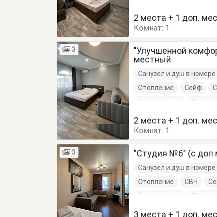
Посуда
Стулья
Ту
2 места + 1 доп. ме
Комнат:
Чайные принадлежност
1
3
"Улучшенной комфор
местный
Санузел и душ в номере
Отопление
Сейф
С
Холодильник
Цифров
Посуда
Стулья
Ту
2 места + 1 доп. ме
Комнат:
Чайные принадлежност
1
3
"Студия №6" (с доп
Санузел и душ в номере
Отопление
СВЧ
С
Холодильник
Цифров
Вешалка
Кровати дв
3 места + 1 доп. ме