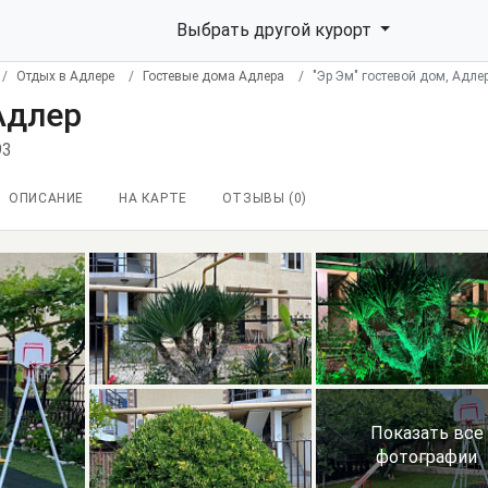
Выбрать другой курорт
Отдых в Адлере
Гостевые дома Адлера
"Эр Эм" гостевой дом, Адле
Адлер
93
ОПИСАНИЕ
НА КАРТЕ
ОТЗЫВЫ (
0
)
Показать все
фотографии