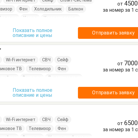
Wi-Fi интернет
Сейф
Сплит-система
450
от
евизор
Фен
Холодильник
Балкон
за номер за 1 
 столик
Комод
Кресло-кровать
Кровати односпальные
Посуда
Стол
Показать полное
Отправить заявку
описание и цены
толик
Тумбочки
Шкаф
"
Wi-Fi интернет
СВЧ
Сейф
700
от
никовое ТВ
Телевизор
Фен
за номер за 1 
очайник
Вешалка
Диван-кровать
Комод
Кресло
Кровати двуспальные
Показать полное
Отправить заявку
описание и цены
Кухонный стол
Обеденный стол
ья
Тумбочки
Шкаф
Wi-Fi интернет
СВЧ
Сейф
650
от
никовое ТВ
Телевизор
Фен
за номер за 1 
очайник
Вешалка
Журнальный столик