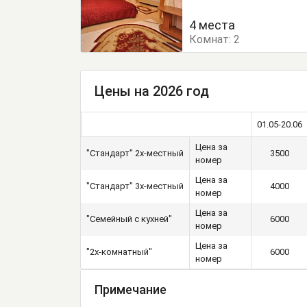
Комод
Кресло-крова
4 места
Комнат:
Кровать односпальная
2
Туалетный столик
Т
Цены на 2026 год
01.05-20.06
Цена за
"Стандарт" 2х-местный
3500
номер
Цена за
"Стандарт" 3х-местный
4000
номер
Цена за
"Семейный с кухней"
6000
номер
Цена за
"2х-комнатный"
6000
номер
Примечание