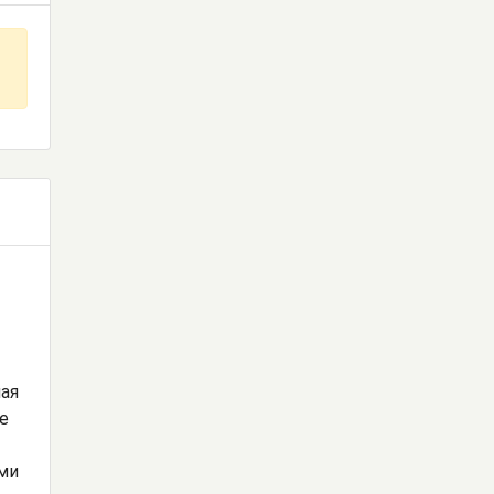
ная
е
ми