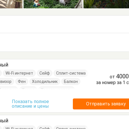
тный
Wi-Fi интернет
Сейф
Сплит-система
400
от
евизор
Фен
Холодильник
Балкон
за номер за 1 
 столик
Комод
Кресло-кровать
Кровати односпальные
Посуда
Стол
Показать полное
Отправить заявку
описание и цены
толик
Тумбочки
Шкаф
тный