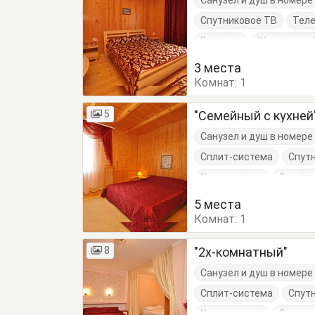
Санузел и душ в номере
Спутниковое ТВ
Тел
Вешалка
Журнальный
Кровати двуспальные
3 места
Комнат:
Стулья
1
Туалетный с
5
"Семейный с кухней
Санузел и душ в номере
Сплит-система
Спут
Холодильник
Электр
Журнальный столик
5 места
Комнат:
Кровати односпальные
1
Посуда
Стол
Стул
8
"2х-комнатный"
Санузел и душ в номере
Сплит-система
Спут
Холодильник
Электр