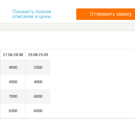
ть
Кровать двуспальная
Показать полное
Отправить заявку
описание и цены
Посуда
Стол
Стулья
умбочки
Шкаф
21.06-28.08
29.08-25.09
4000
3500
4500
4000
7000
6000
6500
6000