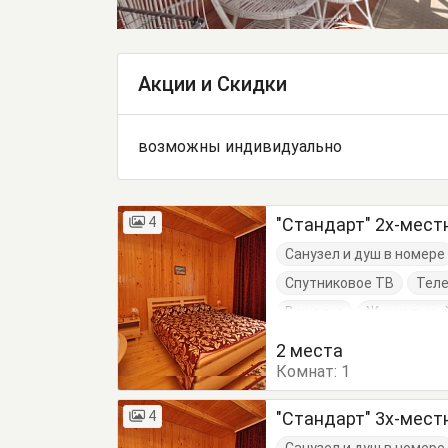
Акции и Скидки
возможны индивидуально
4
"Стандарт" 2х-мес
Санузел и душ в номере
Спутниковое ТВ
Тел
Вешалка
Журнальный
Кровати двуспальные
2 места
Комнат:
Стулья
1
Туалетный с
4
"Стандарт" 3х-мес