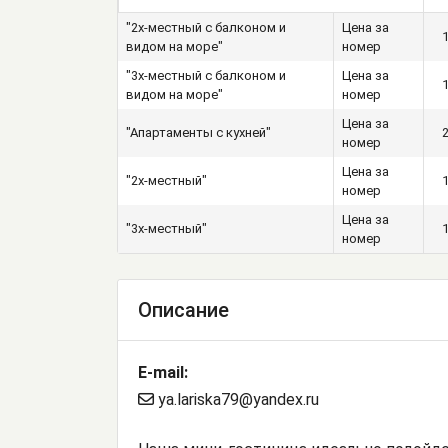
"2х-местный с балконом и
Цена за
видом на море"
номер
"3х-местный с балконом и
Цена за
видом на море"
номер
Цена за
"Апартаменты с кухней"
номер
Цена за
"2х-местный"
номер
Цена за
"3х-местный"
номер
Описание
E-mail:
ya.lariska79@yandex.ru