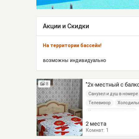
Акции и Скидки
На территории бассейн!
возможны индивидуально
8
"2х-местный с балк
Санузел и душ в номере
Телевизор
Холодиль
Кровать двуспальная
2 места
Комнат:
1