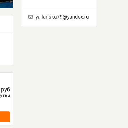
ya.lariska79@yandex.ru
0
руб
сутки