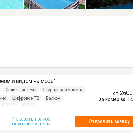
оном и видом на море"
Сплит-система
Стиральная машина
260
от
ник
Цифровое ТВ
Балкон
за номер за 1 
Посуда
Шкаф
Показать полное
Отправить заявку
описание и цены