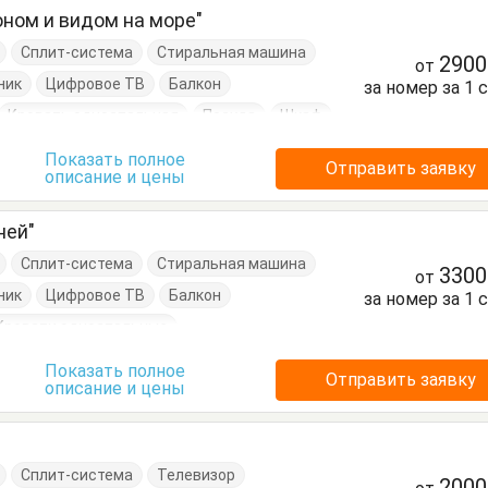
оном и видом на море"
Сплит-система
Стиральная машина
290
от
ник
Цифровое ТВ
Балкон
за номер за 1 
Кровать односпальная
Посуда
Шкаф
Показать полное
Отправить заявку
описание и цены
ней"
Сплит-система
Стиральная машина
330
от
ник
Цифровое ТВ
Балкон
за номер за 1 
Кровати односпальные
Кухонный стол
Обеденный стол
Посуда
Показать полное
Отправить заявку
описание и цены
Сплит-система
Телевизор
200