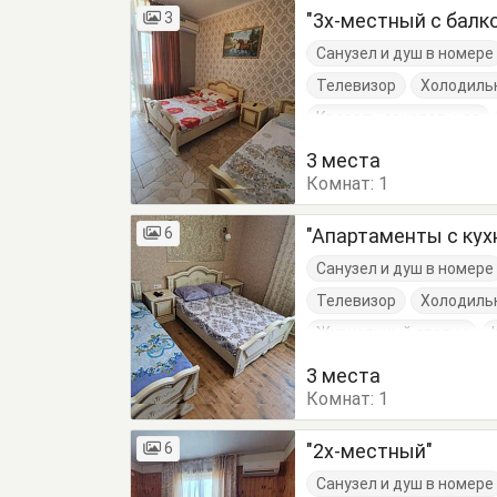
3
"3х-местный с балк
Санузел и душ в номере
Телевизор
Холодиль
Кровать двуспальная
3 места
Комнат:
1
6
"Апартаменты с кух
Санузел и душ в номере
Телевизор
Холодиль
Журнальный столик
Кровать двуспальная
3 места
Комнат:
Шкаф
1
6
"2х-местный"
Санузел и душ в номере