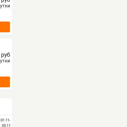
сутки
0
руб
сутки
01.11-
30.11