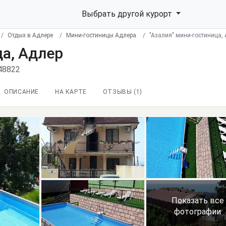
Выбрать другой курорт
Отдых в Адлере
Мини-гостиницы Адлера
"Азалия" мини-гостиница,
ца, Адлер
48822
ОПИСАНИЕ
НА КАРТЕ
ОТЗЫВЫ (
1
)
Показать все
фотографии