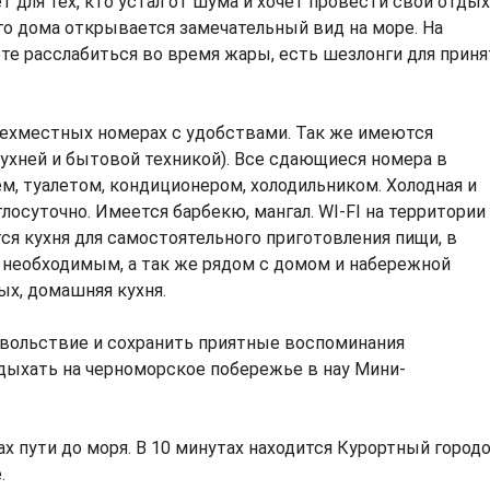
 для тех, кто устал от шума и хочет провести свой отдых
го дома открывается замечательный вид на море. На
те расслабиться во время жары, есть шезлонги для приня
рехместных номерах с удобствами. Так же имеются
ухней и бытовой техникой). Все сдающиеся номера в
м, туалетом, кондиционером, холодильником. Холодная и
глосуточно. Имеется барбекю, мангал. WI-FI на территории
тся кухня для самостоятельного приготовления пищи, в
 необходимым, а так же рядом с домом и набережной
х, домашняя кухня.
овольствие и сохранить приятные воспоминания
дыхать на черноморское побережье в нау Мини-
ах пути до моря. В 10 минутах находится Курортный городо
.