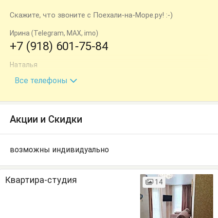
Скажите, что звоните с Поехали-на-Море.ру! :-)
Ирина (Telegram, MAX, imo)
+7 (918) 601-75-84
Наталья
+7 (918) 915-17-75
Все телефоны
Акции и Скидки
возможны индивидуально
Квартира-студия
14