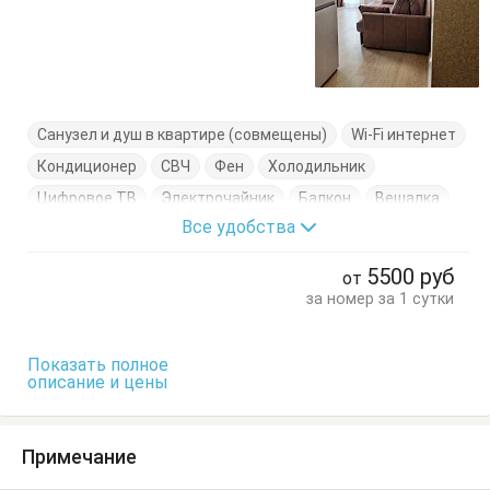
Санузел и душ в квартире (совмещены)
Wi-Fi интернет
Кондиционер
СВЧ
Фен
Холодильник
Цифровое ТВ
Электрочайник
Балкон
Вешалка
Все удобства
Диван-кровать
Кресло-кровать
Кухонный стол
Обеденный стол
Посуда
Стол
Стулья
5500
руб
от
Тумбочки
Шкаф
за номер за 1 сутки
Показать полное
описание и цены
Примечание