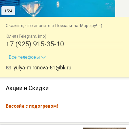
1/24
2/24
Скажите, что звоните с Поехали-на-Море.ру! :-)
Юлия (Telegram, imo)
+7 (925) 915-35-10
+7 (940) 930-03-79
Все телефоны
yulya-mironova-81@bk.ru
Акции и Скидки
Бассейн с подогревом!