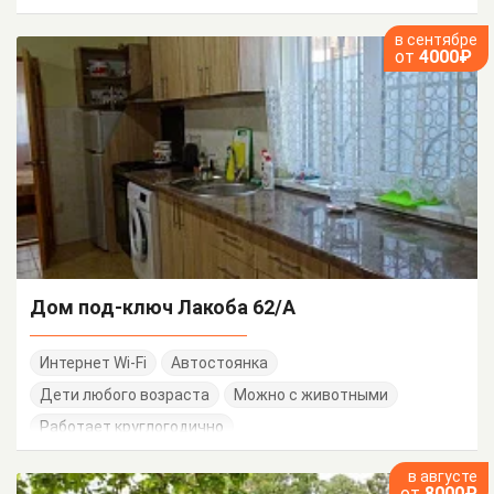
в сентябре
от
4000₽
Дом под-ключ Лакоба 62/А
Интернет Wi-Fi
Автостоянка
Дети любого возраста
Можно с животными
Работает круглогодично
в августе
от
8000₽