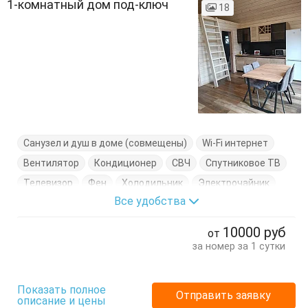
1-комнатный дом под-ключ
18
Санузел и душ в доме (совмещены)
Wi-Fi интернет
Вентилятор
Кондиционер
СВЧ
Спутниковое ТВ
Телевизор
Фен
Холодильник
Электрочайник
Все удобства
Балкон
Вешалка
Диван-кровать
Кровать двуспальная
Кровать односпальная
10000
руб
от
Кухонный стол
Обеденный стол
Посуда
Стол
за номер за 1 сутки
Стулья
Тумбочки
Шкаф
Показать полное
Отправить заявку
описание и цены