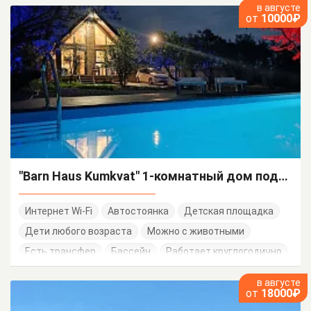
в августе
от
10000₽
"Barn Haus Kumkvat" 1-комнатный дом под-ключ
Интернет Wi-Fi
Автостоянка
Детская площадка
Дети любого возраста
Можно с животными
Есть трансфер
Бассейн
Работает круглогодично
в августе
от
18000₽