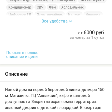
Санузел и душ в квартире (совмещены)
Wi-Fi интернет
Кондиционер
СВЧ
Фен
Холодильник
Цифровое ТВ
Электрочайник
Балкон
Вешалка
Все удобства
Диван-кровать
Кровать двуспальная
Кухонный стол
Обеденный стол
Посуда
Стол
6000
руб
от
Стулья
Тумбочки
Шкаф
за номер за 1 сутки
Показать полное
описание и цены
Описание
Новый дом на первой береговой линии, до моря 150
м. Магазины, ТЦ "Апельсин", кафе в шаговой
доступности. Закрытая охраняемая территория,
зеленый дворик с детской площадкой. В квартире