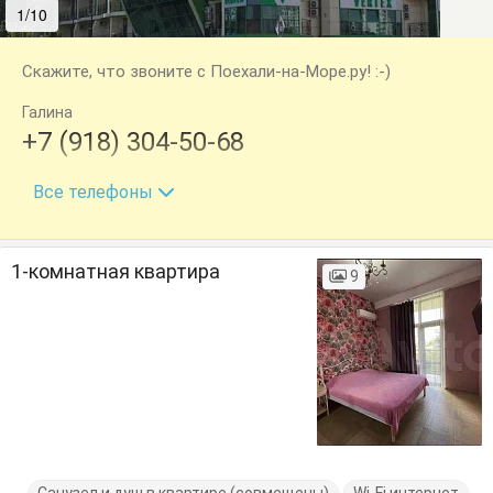
1/10
2/10
Скажите, что звоните с Поехали-на-Море.ру! :-)
Галина
+7 (918) 304-50-68
+7 (967) 641-06-36
Все телефоны
1-комнатная квартира
9