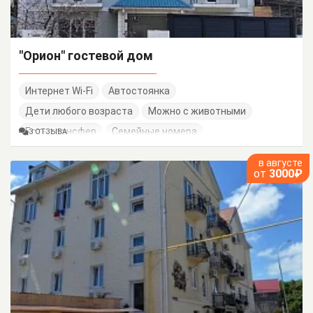
"Орион" гостевой дом
Интернет Wi-Fi
Автостоянка
Дети любого возраста
Можно с животными
Есть трансфер
Семейные номера
3 ОТЗЫВА
в августе
от
3000₽