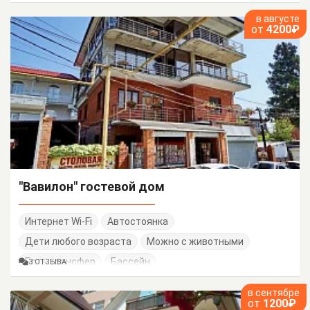
в августе
от
4200₽
"Вавилон" гостевой дом
Интернет Wi-Fi
Автостоянка
Дети любого возраста
Можно с животными
Есть трансфер
Бассейн
3 ОТЗЫВА
в сентябре
от
1200₽