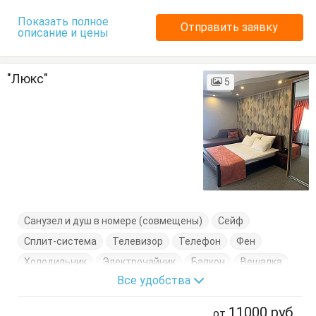
Показать полное
Отправить заявку
описание и цены
"Люкс"
5
Санузел и душ в номере (совмещены)
Сейф
Сплит-система
Телевизор
Телефон
Фен
Холодильник
Электрочайник
Балкон
Вешалка
Все удобства
Диван-кровать
Душевые принадлежности
Кровать двуспальная
Посуда
Стулья
11000
руб
от