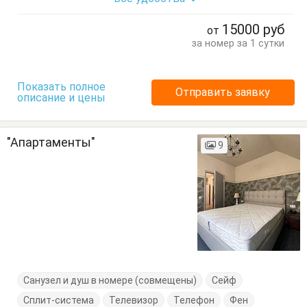
Кресло-кровать
Кровать двуспальная
Стол
Стулья
Тумбочки
15000
руб
от
за номер за 1 сутки
Показать полное
Отправить заявку
описание и цены
"Апартаменты"
9
Санузел и душ в номере (совмещены)
Сейф
Сплит-система
Телевизор
Телефон
Фен