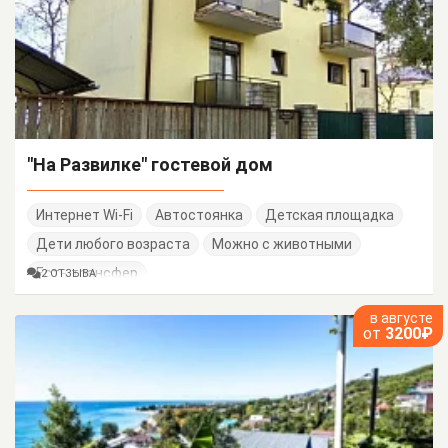
"На Развилке" гостевой дом
Интернет Wi-Fi
Автостоянка
Детская площадка
Дети любого возраста
Можно с животными
Есть трансфер
2 ОТЗЫВА
в августе
от
3200₽