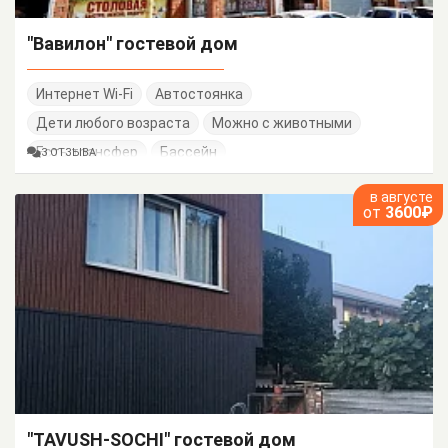
"Вавилон" гостевой дом
Интернет Wi-Fi
Автостоянка
Дети любого возраста
Можно с животными
Есть трансфер
Бассейн
3 ОТЗЫВА
в августе
от
3600₽
"TAVUSH-SOCHI" гостевой дом