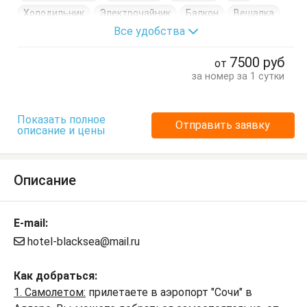
Холодильник
Электрочайник
Балкон
Вешалка
Все удобства
Диван-кровать
Душевые принадлежности
Кровать двуспальная
Посуда
Стулья
7500
руб
от
Туалетный столик
Тумбочки
Шкаф
за номер за 1 сутки
Показать полное
Отправить заявку
описание и цены
Описание
E-mail:
hotel-blacksea@mail.ru
Как добраться:
1. Самолетом:
прилетаете в аэропорт "Сочи" в