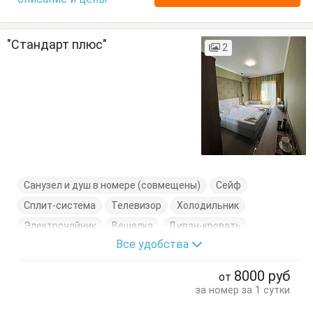
"Стандарт плюс"
2
Санузел и душ в номере (совмещены)
Сейф
Сплит-система
Телевизор
Холодильник
Электрочайник
Вешалка
Диван-кровать
Все удобства
Журнальный столик
Кровати односпальные
Кровать двуспальная
Посуда
Стол
Стулья
8000
руб
от
Тумбочки
Шкаф
за номер за 1 сутки