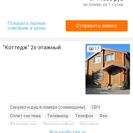
Туалетный столик
Тумбочки
Шкаф
за номер за 1 сутки
Показать полное
Отправить заявку
описание и цены
"Коттедж" 2х-этажный
17
Санузел и душ в номере (совмещены)
СВЧ
Сплит-система
Телевизор
Телефон
Фен
Холодильник
Электрочайник
Вешалка
Все удобства