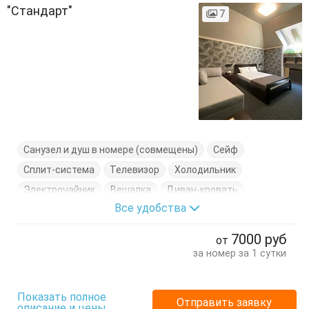
"Стандарт"
7
Санузел и душ в номере (совмещены)
Сейф
Сплит-система
Телевизор
Холодильник
Электрочайник
Вешалка
Диван-кровать
Все удобства
Журнальный столик
Кровати односпальные
Кровать двуспальная
Посуда
Стол
Стулья
7000
руб
от
Тумбочки
Шкаф
за номер за 1 сутки
Показать полное
Отправить заявку
описание и цены