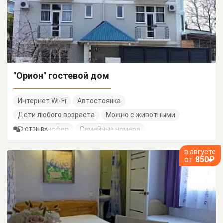
"Орион" гостевой дом
Интернет Wi-Fi
Автостоянка
Дети любого возраста
Можно с животными
Есть трансфер
Семейные номера
3 ОТЗЫВА
в августе
от
850₽