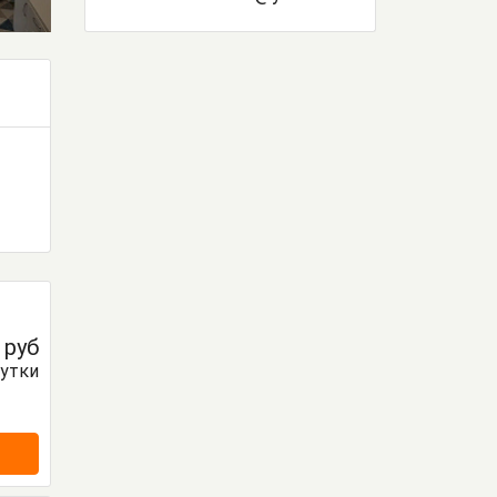
0
руб
сутки