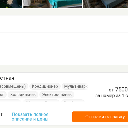
естная
е (совмещены)
Кондиционер
Мультиварка
750
от
юг
Холодильник
Электрочайник
за номер за 1 
успальная
Обеденный стол
Тумбочки
ст
Показать полное
Отправить заявку
описание и цены