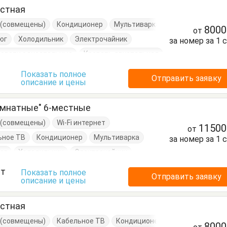
естная
е (совмещены)
Кондиционер
Мультиварка
800
от
юг
Холодильник
Электрочайник
за номер за 1 
ровати односпальные
Кровать двуспальная
бочки
Показать полное
Отправить заявку
описание и цены
омнатные" 6-местные
е (совмещены)
Wi-Fi интернет
1150
от
ьное ТВ
Кондиционер
Мультиварка
за номер за 1 
юг
Холодильник
Электрочайник
вухэтажная кровать
Диван
ст
Показать полное
Отправить заявку
описание и цены
Обеденный стол
Посуда
Тумбочки
естная
е (совмещены)
Кабельное ТВ
Кондиционер
800