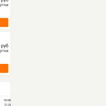
сутки
0
руб
сутки
18.08-
01.09-
01.10-
01.11-
01.12-
31.08
30.09
31.10
30.11
29.12