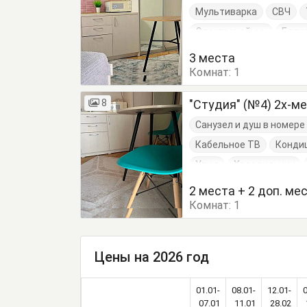
Мультиварка
СВЧ
Электрочайник
Балк
Кровать двуспальная
3 места
Комнат:
Шкаф
1
8
"Студия" (№4) 2х-м
Санузел и душ в номер
Кабельное ТВ
Конди
Утюг
Холодильник
Кресло
Кровать дву
2 места + 2 доп. ме
Комнат:
Тумбочки
1
Шкаф
Цены на 2026 год
01.01-
08.01-
12.01-
0
07.01
11.01
28.02