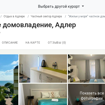
Выбрать другой курорт
Отдых в Адлере
Частный сектор Адлера
"Жилье у моря" частное до
е домовладение, Адлер
6
ОПИСАНИЕ
НА КАРТЕ
ОТЗЫВЫ (
0
)
Показать все
фотографии