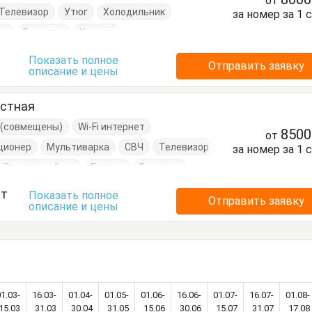
от
Телевизор
Утюг
Холодильник
за номер за 1 
он
Вешалка
Кресло
Обеденный стол
Стол
Тумбочки
Показать полное
Отправить заявку
описание и цены
естная
е (совмещены)
Wi-Fi интернет
850
от
ционер
Мультиварка
СВЧ
Телевизор
за номер за 1 
Электрочайник
Балкон
Вешалка
спальная
Обеденный стол
Посуда
Стол
ст
Показать полное
Отправить заявку
описание и цены
1.03-
16.03-
01.04-
01.05-
01.06-
16.06-
01.07-
16.07-
01.08-
15.03
31.03
30.04
31.05
15.06
30.06
15.07
31.07
17.08