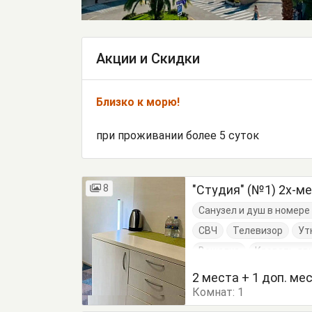
Акции и Скидки
Близко к морю!
при проживании более 5 суток
8
"Студия" (№1) 2х-м
Санузел и душ в номер
СВЧ
Телевизор
Ут
Вешалка
Кровать дв
Шкаф
2 места + 1 доп. ме
Комнат:
1