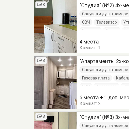
8
"Студия" (№2) 4х-м
Санузел и душ в номер
СВЧ
Телевизор
Ут
Вешалка
Диван
К
Обеденный стол
Тум
4 места
Комнат:
1
8
"Апартаменты 2х-к
Санузел и душ в номер
Газовая плита
Кабел
СВЧ
Телевизор
Ут
Балкон
Вешалка
Д
6 места + 1 доп. ме
Комнат:
Кровать двуспальная
2
8
"Студия" (№3) 3х-м
Санузел и душ в номер