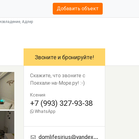
Добавить объект
мовладение, Адлер
Звоните и бронируйте!
Скажите, что звоните с
Поехали-на-Море.ру! :-)
Ксения
+7 (993) 327-93-38
WhatsApp
domlifesirius@yandex.ru