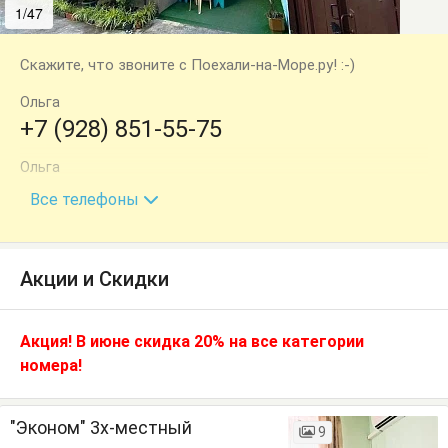
1/47
2/47
Скажите, что звоните с Поехали-на-Море.ру! :-)
Ольга
+7 (928) 851-55-75
Ольга
+7 (918) 106-67-74
Все телефоны
Акции и Скидки
Акция! В июне скидка 20% на все категории
номера!
"Эконом" 3х-местный
9