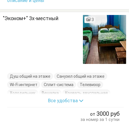
описание и цены
"Эконом+" 3х-местный
3
Душ общий на этаже
Санузел общий на этаже
Wi-Fi интернет
Сплит-система
Телевизор
Холодильник
Вешалка
Кровать двуспальная
Все удобства
Кровать односпальная
Стол
Стулья
Шкаф
3000
руб
от
за номер за 1 сутки