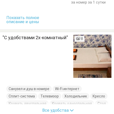
за номер за 1 сутки
Показать полное
описание и цены
"С удобствами 2х-комнатный"
8
Санузел и душ в номере
Wi-Fi интернет
Сплит-система
Телевизор
Холодильник
Кресло
Кровать двуспальная
Кровать односпальная
Стол
Все удобства
Стулья
Тумбочки
Шкаф