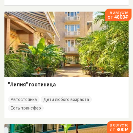
в августе
от
4800₽
"Лилия" гостиница
Автостоянка
Дети любого возраста
Есть трансфер
в августе
от
800₽