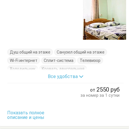
Душ общий на этаже
Санузел общий на этаже
Wi-Fi интернет
Сплит-система
Телевизор
Холодильник
Кровать двуспальная
Все удобства
Кровать односпальная
Стол
Стулья
Шкаф
2550
руб
от
за номер за 1 сутки
Показать полное
описание и цены