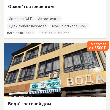
"Орион" гостевой дом
Интернет Wi-Fi
Автостоянка
Дети любого возраста
Можно с животными
Есть трансфер
Семейные номера
3 ОТЗЫВА
в августе
от
5500₽
"Вода" гостевой дом