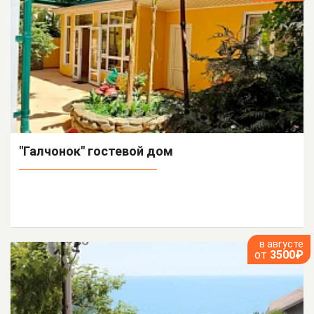
"Галчонок" гостевой дом
в августе
от
3500₽