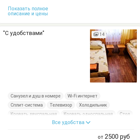
Показать полное
описание и цены
"С удобствами"
14
Санузел и душ в номере
Wi-Fi интернет
Сплит-система
Телевизор
Холодильник
Кровать двуспальная
Кровать односпальная
Стол
Все удобства
Стулья
Шкаф
2500
руб
от