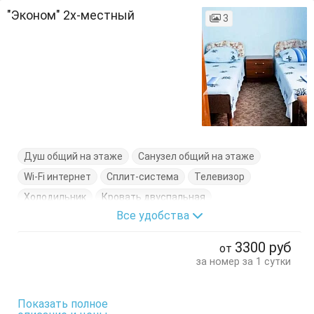
"Эконом" 2х-местный
3
Душ общий на этаже
Санузел общий на этаже
Wi-Fi интернет
Сплит-система
Телевизор
Холодильник
Кровать двуспальная
Все удобства
Кровать односпальная
Стол
Стулья
Тумбочки
Шкаф
3300
руб
от
за номер за 1 сутки
Показать полное