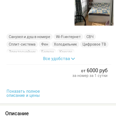
Санузел и душ в номере
Wi-Fi интернет
СВЧ
Сплит-система
Фен
Холодильник
Цифровое ТВ
Электрочайник
Балкон
Кресло
Все удобства
Кровать двуспальная
Кухонный стол
Обеденный стол
Посуда
Стол
Стулья
6000
руб
от
Тумбочки
Шкаф
за номер за 1 сутки
Показать полное
описание и цены
Описание