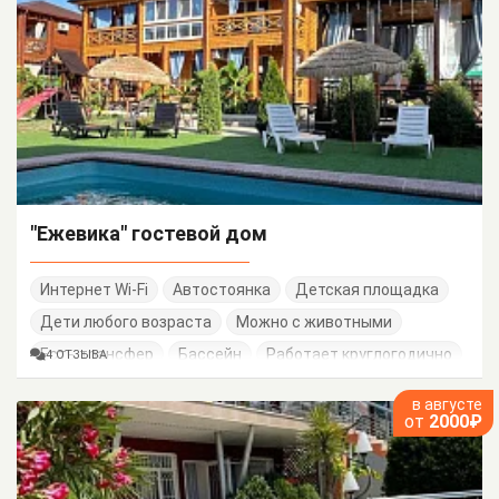
"Ежевика" гостевой дом
Интернет Wi-Fi
Автостоянка
Детская площадка
Дети любого возраста
Можно с животными
Есть трансфер
Бассейн
Работает круглогодично
4 ОТЗЫВА
в августе
от
2000₽