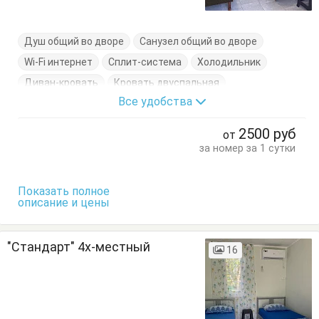
Душ общий во дворе
Санузел общий во дворе
Wi-Fi интернет
Сплит-система
Холодильник
Диван-кровать
Кровать двуспальная
Все удобства
Кровать односпальная
Стол
Стулья
Шкаф
2500
руб
от
за номер за 1 сутки
Показать полное
описание и цены
"Стандарт" 4х-местный
16