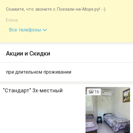
Скажите, что звоните с Поехали-на-Море.ру! :-)
Елена
+7 (988) 153-28-52
Все телефоны
Акции и Скидки
при длительном проживании
"Стандарт" 3х-местный
16