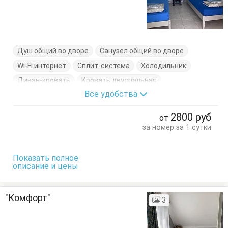
Душ общий во дворе
Санузел общий во дворе
Wi-Fi интернет
Сплит-система
Холодильник
Диван-кровать
Кровать двуспальная
Все удобства
Кровать односпальная
Стол
Стулья
Шкаф
2800
руб
от
за номер за 1 сутки
Показать полное
описание и цены
"Комфорт"
3