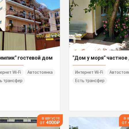
импик" гостевой дом
ернет Wi-Fi
Автостоянка
Интернет Wi-Fi
Автостоя
ь трансфер
Есть трансфер
в августе
в 
от
4000₽
от