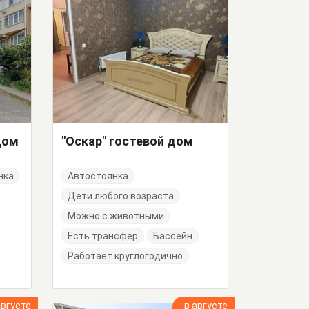
дом
"Оскар" гостевой дом
нка
Автостоянка
Дети любого возраста
Можно с животными
Есть трансфер
Бассейн
Работает круглогодично
августе
в августе