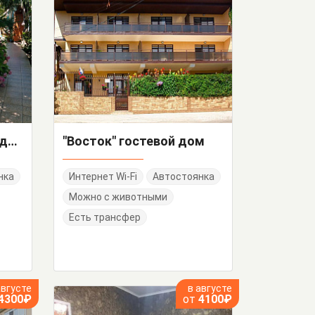
"Дом у моря" частное домовладение
"Восток" гостевой дом
нка
Интернет Wi-Fi
Автостоянка
Можно с животными
Есть трансфер
августе
в августе
4300₽
от
4100₽