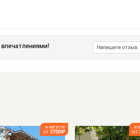
 впечатлениями!
Напишите отзыв
в августе
в 
от
2700₽
от