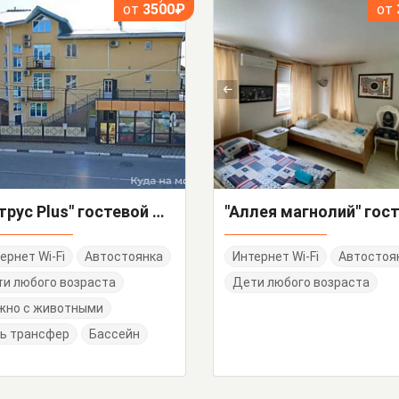
от
3500₽
от
"Цитрус Plus" гостевой дом
ернет Wi-Fi
Автостоянка
Интернет Wi-Fi
Автостоя
и любого возраста
Дети любого возраста
жно с животными
ь трансфер
Бассейн