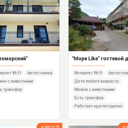
ломорский"
"Море Like" гостевой 
ернет Wi-Fi
Автостоянка
Интернет Wi-Fi
Автостоя
жно с животными
Дети любого возраста
ь трансфер
Можно с животными
Есть трансфер
Работает круглогодично
в августе
в 