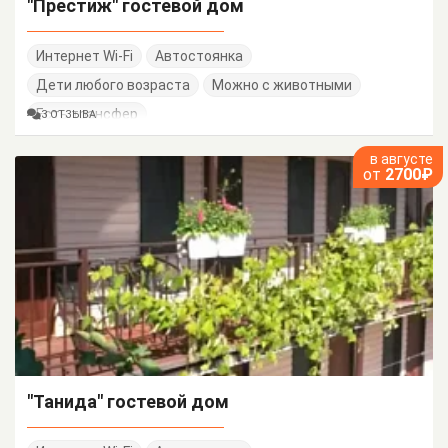
"Престиж" гостевой дом
Интернет Wi-Fi
Автостоянка
Дети любого возраста
Можно с животными
Есть трансфер
3 ОТЗЫВА
в августе
от
2700₽
"Танида" гостевой дом