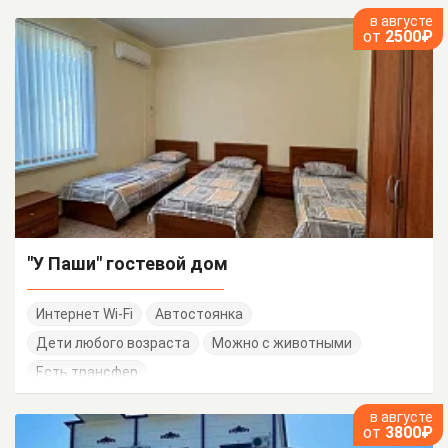
в августе
от
2500₽
"У Паши" гостевой дом
Интернет Wi-Fi
Автостоянка
Дети любого возраста
Можно с животными
Есть трансфер
в августе
от
3800₽