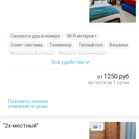
Санузел и душ в номере
Wi-Fi интернет
Сплит-система
Телевизор
Теплый пол
Вешалка
Журнальный столик
Кровать двуспальная
Все удобства
Кровать односпальная
Пуфик
Тумбочки
1250
руб
от
за гостя за 1 сутки
Показать полное
описание и цены
"2х-местный"
3