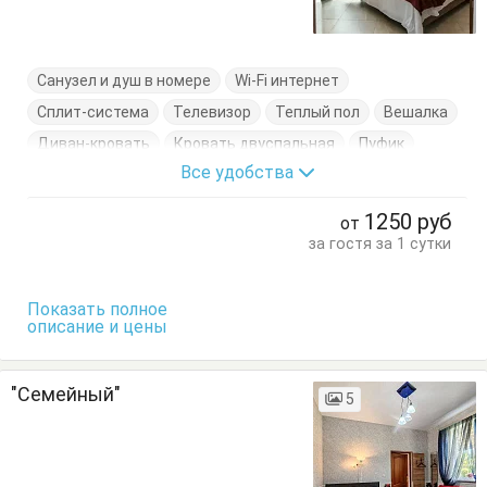
Санузел и душ в номере
Wi-Fi интернет
Сплит-система
Телевизор
Теплый пол
Вешалка
Диван-кровать
Кровать двуспальная
Пуфик
Все удобства
Тумбочки
Шкаф
1250
руб
от
за гостя за 1 сутки
Показать полное
описание и цены
"Семейный"
5