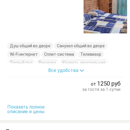
Душ общий во дворе
Санузел общий во дворе
Wi-Fi интернет
Сплит-система
Телевизор
Теплый пол
Вешалка
Кровать двуспальная
Все удобства
Пуфик
Тумбочки
Шкаф
1250
руб
от
за гостя за 1 сутки
Показать полное
описание и цены