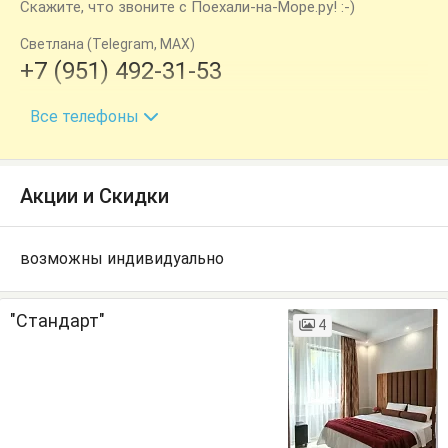
Скажите, что звоните с Поехали-на-Море.ру! :-)
Светлана (Telegram, MAX)
+7 (951) 492-31-53
+7 (940) 730-09-55
Все телефоны
Акции и Скидки
возможны индивидуально
"Стандарт"
4