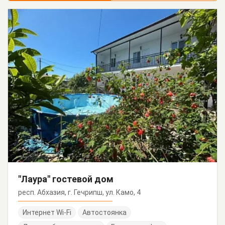
"Лаура" гостевой дом
респ. Абхазия, г. Гечрипш, ул. Камо, 4
Интернет Wi-Fi
Автостоянка