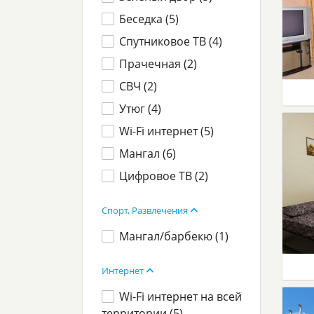
Беседка (
5
)
Спутниковое ТВ (
4
)
Прачечная (
2
)
СВЧ (
2
)
Утюг (
4
)
Wi-Fi интернет (
5
)
Мангал (
6
)
Цифровое ТВ (
2
)
Спорт, Развлечения
Мангал/барбекю (
1
)
Интернет
Wi-Fi интернет на всей
территории (
5
)