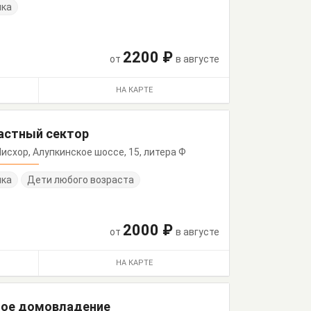
нка
2200 ₽
от
в августе
НА КАРТЕ
частный сектор
, Мисхор, Алупкинское шоссе, 15, литера Ф
нка
Дети любого возраста
2000 ₽
от
в августе
НА КАРТЕ
тное домовладение