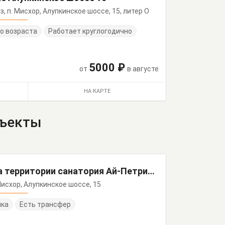
из, п. Мисхор, Алупкинское шоссе, 15, литер О
о возраста
Работает круглогодично
5000 ₽
от
в августе
НА КАРТЕ
бъекты
"Коттедж Сливовый на территории санатория Ай-Петри" частный сектор
, Мисхор, Алупкинское шоссе, 15
нка
Есть трансфер