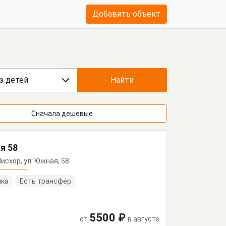
Добавить объект
з детей
Найти
Сначала дешевые
я 58
 Мисхор, ул. Южная, 58
нка
Есть трансфер
5500 ₽
от
в августе