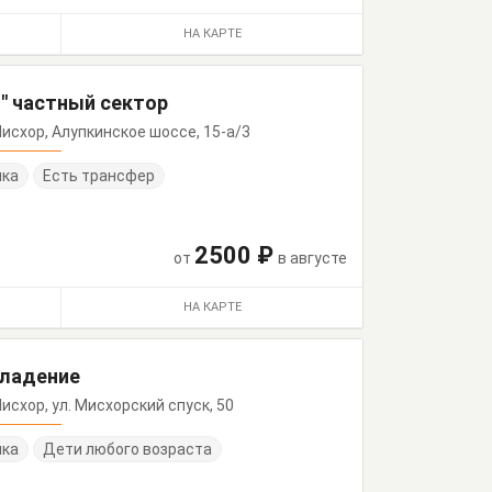
НА КАРТЕ
и" частный сектор
, Мисхор, Алупкинское шоссе, 15-а/3
нка
Есть трансфер
2500 ₽
от
в августе
НА КАРТЕ
владение
 Мисхор, ул. Мисхорский спуск, 50
нка
Дети любого возраста