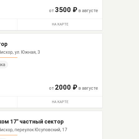
3500 ₽
от
в августе
НА КАРТЕ
тор
 Мисхор, ул. Южная, 3
нка
2000 ₽
от
в августе
НА КАРТЕ
ком 17" частный сектор
, Мисхор, переулок Юсуповский, 17